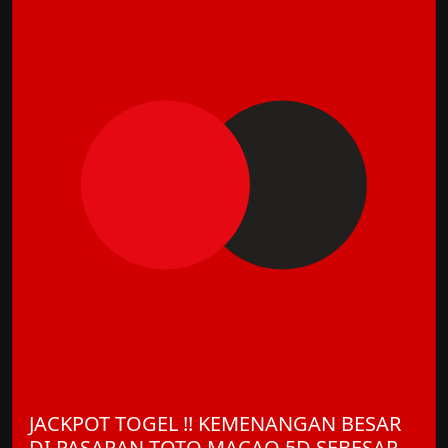
JACKPOT TOGEL !! KEMENANGAN BESAR
DI PASARAN TOTO MACAO 5D SEBESAR