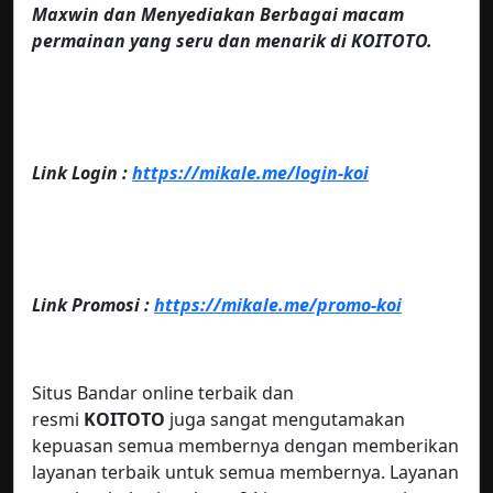
Maxwin dan Menyediakan Berbagai macam
permainan yang seru dan menarik di KOITOTO.
Link Login :
https://mikale.me/login-koi
Link Promosi :
https://mikale.me/promo-koi
Situs Bandar online terbaik dan
resmi
KOITOTO
juga sangat mengutamakan
kepuasan semua membernya dengan memberikan
layanan terbaik untuk semua membernya. Layanan