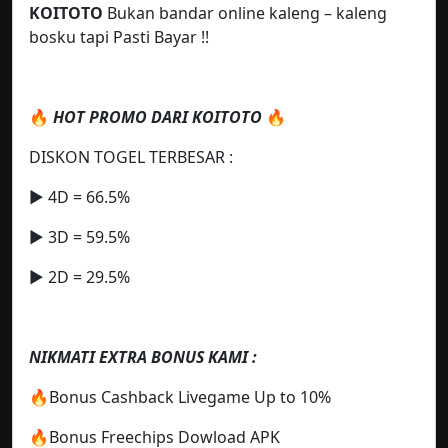
KOITOTO
Bukan bandar online kaleng – kaleng
bosku tapi Pasti Bayar !!
🔥
HOT PROMO DARI KOITOTO
🔥
DISKON TOGEL TERBESAR :
▶️ 4D = 66.5%
▶️ 3D = 59.5%
▶️ 2D = 29.5%
NIKMATI EXTRA BONUS KAMI :
🔥Bonus Cashback Livegame Up to 10%
🔥Bonus Freechips Dowload APK