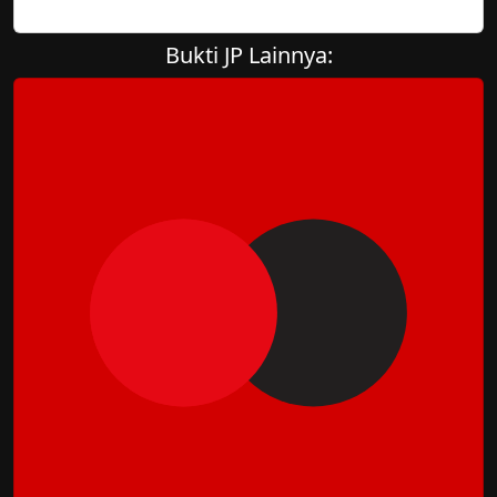
Bukti JP Lainnya: