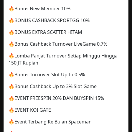
🔥Bonus New Member 10%
🔥BONUS CASHBACK SPORTGG 10%
🔥BONUS EXTRA SCATTER HITAM
🔥Bonus Cashback Turnover LiveGame 0.7%
🔥Lomba Panjat Turnover Setiap Minggu Hingga
150 JT Rupiah
🔥Bonus Turnover Slot Up to 0.5%
🔥Bonus Cashback Up to 3% Slot Game
🔥EVENT FREESPIN 20% DAN BUYSPIN 15%
🔥EVENT KOI GATE
🔥Event Terbang Ke Bulan Spaceman