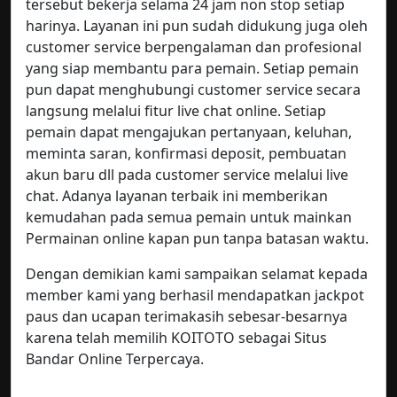
tersebut bekerja selama 24 jam non stop setiap
harinya. Layanan ini pun sudah didukung juga oleh
customer service berpengalaman dan profesional
yang siap membantu para pemain. Setiap pemain
pun dapat menghubungi customer service secara
langsung melalui fitur live chat online. Setiap
pemain dapat mengajukan pertanyaan, keluhan,
meminta saran, konfirmasi deposit, pembuatan
akun baru dll pada customer service melalui live
chat. Adanya layanan terbaik ini memberikan
kemudahan pada semua pemain untuk mainkan
Permainan online kapan pun tanpa batasan waktu.
Dengan demikian kami sampaikan selamat kepada
member kami yang berhasil mendapatkan jackpot
paus dan ucapan terimakasih sebesar-besarnya
karena telah memilih KOITOTO sebagai Situs
Bandar Online Terpercaya.