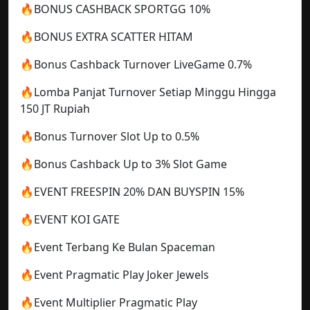
🔥BONUS CASHBACK SPORTGG 10%
🔥BONUS EXTRA SCATTER HITAM
🔥Bonus Cashback Turnover LiveGame 0.7%
🔥Lomba Panjat Turnover Setiap Minggu Hingga
150 JT Rupiah
🔥Bonus Turnover Slot Up to 0.5%
🔥Bonus Cashback Up to 3% Slot Game
🔥EVENT FREESPIN 20% DAN BUYSPIN 15%
🔥EVENT KOI GATE
🔥Event Terbang Ke Bulan Spaceman
🔥Event Pragmatic Play Joker Jewels
🔥Event Multiplier Pragmatic Play