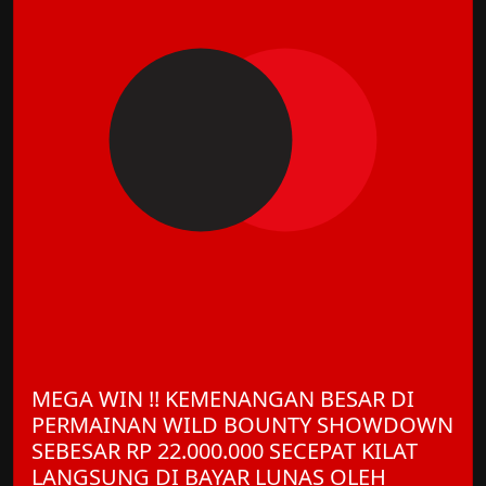
MEGA WIN !! KEMENANGAN BESAR DI
PERMAINAN WILD BOUNTY SHOWDOWN
SEBESAR RP 22.000.000 SECEPAT KILAT
LANGSUNG DI BAYAR LUNAS OLEH