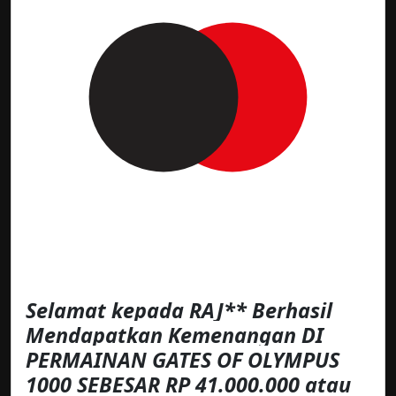
Selamat kepada RAJ** Berhasil
Mendapatkan Kemenangan DI
PERMAINAN GATES OF OLYMPUS
1000 SEBESAR RP 41.000.000 atau