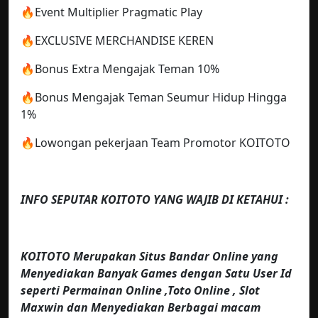
🔥Event Multiplier Pragmatic Play
🔥EXCLUSIVE MERCHANDISE KEREN
🔥Bonus Extra Mengajak Teman 10%
🔥Bonus Mengajak Teman Seumur Hidup Hingga
1%
🔥Lowongan pekerjaan Team Promotor KOITOTO
INFO SEPUTAR KOITOTO YANG WAJIB DI KETAHUI :
KOITOTO Merupakan Situs Bandar Online yang
Menyediakan Banyak Games dengan Satu User Id
seperti Permainan Online ,Toto Online , Slot
Maxwin dan Menyediakan Berbagai macam