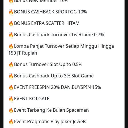
🔥Bonus New Member 10%
🔥BONUS CASHBACK SPORTGG 10%
🔥BONUS EXTRA SCATTER HITAM
🔥Bonus Cashback Turnover LiveGame 0.7%
🔥Lomba Panjat Turnover Setiap Minggu Hingga
150 JT Rupiah
🔥Bonus Turnover Slot Up to 0.5%
🔥Bonus Cashback Up to 3% Slot Game
🔥EVENT FREESPIN 20% DAN BUYSPIN 15%
🔥EVENT KOI GATE
🔥Event Terbang Ke Bulan Spaceman
🔥Event Pragmatic Play Joker Jewels