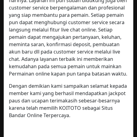
harinya. Layanan ini pun sudah didukung juga oleh
customer service berpengalaman dan profesional
yang siap membantu para pemain. Setiap pemain
pun dapat menghubungi customer service secara
langsung melalui fitur live chat online. Setiap
pemain dapat mengajukan pertanyaan, keluhan,
meminta saran, konfirmasi deposit, pembuatan
akun baru dll pada customer service melalui live
chat. Adanya layanan terbaik ini memberikan
kemudahan pada semua pemain untuk mainkan
Permainan online kapan pun tanpa batasan waktu.
Dengan demikian kami sampaikan selamat kepada
member kami yang berhasil mendapatkan jackpot
paus dan ucapan terimakasih sebesar-besarnya
karena telah memilih KOITOTO sebagai Situs
Bandar Online Terpercaya.