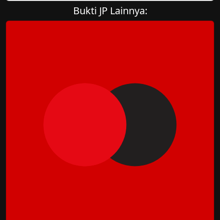
Bukti JP Lainnya: