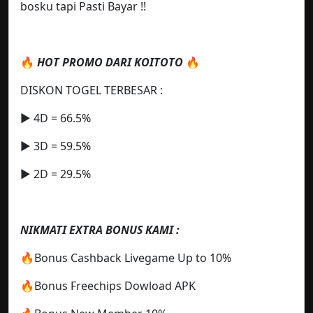
bosku tapi Pasti Bayar !!
🔥
HOT PROMO DARI KOITOTO
🔥
DISKON TOGEL TERBESAR :
▶️ 4D = 66.5%
▶️ 3D = 59.5%
▶️ 2D = 29.5%
NIKMATI EXTRA BONUS KAMI :
🔥Bonus Cashback Livegame Up to 10%
🔥Bonus Freechips Dowload APK