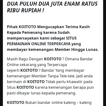
DUA PULUH DUA JUTA ENAM RATUS
RIBU RUPIAH !
Pihak KOITOTO Mengucapkan Terima Kasih
Kepada Pemenang karena Sudah
mempercayakan kami sebagai SITUS
PERMAINAN ONLINE TERPERCAYA yang
membayar kemenangan Member Hingga Lunas.
Masih Ragu Dengan
KOITOTO
? Dimana Bandar
Online sekarang yang Terpercaya
seperti
KOITOTO
? Bandar Yang membayar
kemenangan Member Tanpa Tele-tele. Jadi anda
bermain di
KOITOTO
Tidak perlu khawatir pada
Situs
KOITOTO
karena kemenangan berapa pun
pasti dibayar lunas kepada pemenang.
KOITOTO
Bukan bandar online kaleng – kaleng