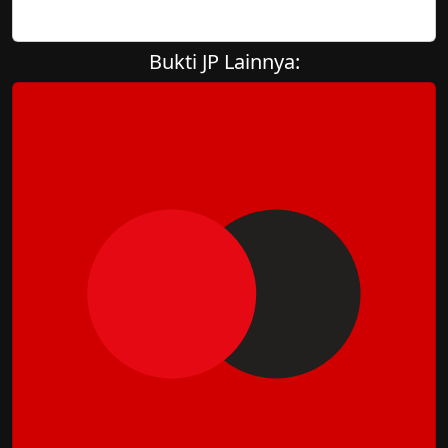
Bukti JP Lainnya: