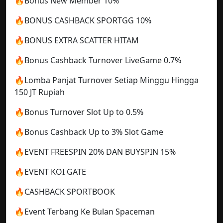
🔥Bonus New Member 10%
🔥BONUS CASHBACK SPORTGG 10%
🔥BONUS EXTRA SCATTER HITAM
🔥Bonus Cashback Turnover LiveGame 0.7%
🔥Lomba Panjat Turnover Setiap Minggu Hingga
150 JT Rupiah
🔥Bonus Turnover Slot Up to 0.5%
🔥Bonus Cashback Up to 3% Slot Game
🔥EVENT FREESPIN 20% DAN BUYSPIN 15%
🔥EVENT KOI GATE
🔥
CASHBACK SPORTBOOK
🔥Event Terbang Ke Bulan Spaceman