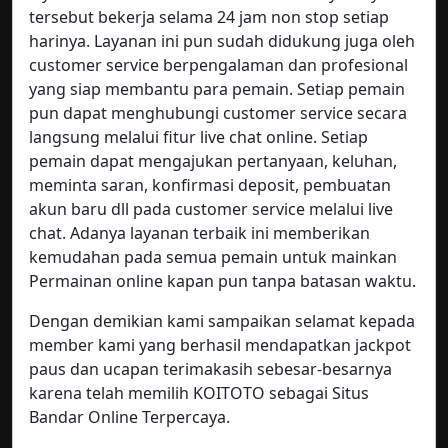
tersebut bekerja selama 24 jam non stop setiap
harinya. Layanan ini pun sudah didukung juga oleh
customer service berpengalaman dan profesional
yang siap membantu para pemain. Setiap pemain
pun dapat menghubungi customer service secara
langsung melalui fitur live chat online. Setiap
pemain dapat mengajukan pertanyaan, keluhan,
meminta saran, konfirmasi deposit, pembuatan
akun baru dll pada customer service melalui live
chat. Adanya layanan terbaik ini memberikan
kemudahan pada semua pemain untuk mainkan
Permainan online kapan pun tanpa batasan waktu.
Dengan demikian kami sampaikan selamat kepada
member kami yang berhasil mendapatkan jackpot
paus dan ucapan terimakasih sebesar-besarnya
karena telah memilih KOITOTO sebagai Situs
Bandar Online Terpercaya.