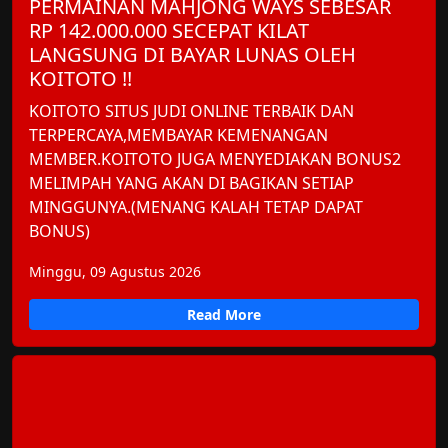
PERMAINAN MAHJONG WAYS SEBESAR
RP 142.000.000 SECEPAT KILAT
LANGSUNG DI BAYAR LUNAS OLEH
KOITOTO !!
KOITOTO SITUS JUDI ONLINE TERBAIK DAN
TERPERCAYA,MEMBAYAR KEMENANGAN
MEMBER.KOITOTO JUGA MENYEDIAKAN BONUS2
MELIMPAH YANG AKAN DI BAGIKAN SETIAP
MINGGUNYA.(MENANG KALAH TETAP DAPAT
BONUS)
Minggu, 09 Agustus 2026
Read More