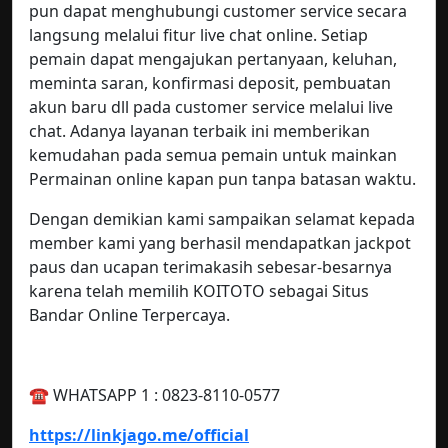
pun dapat menghubungi customer service secara
langsung melalui fitur live chat online. Setiap
pemain dapat mengajukan pertanyaan, keluhan,
meminta saran, konfirmasi deposit, pembuatan
akun baru dll pada customer service melalui live
chat. Adanya layanan terbaik ini memberikan
kemudahan pada semua pemain untuk mainkan
Permainan online kapan pun tanpa batasan waktu.
Dengan demikian kami sampaikan selamat kepada
member kami yang berhasil mendapatkan jackpot
paus dan ucapan terimakasih sebesar-besarnya
karena telah memilih KOITOTO sebagai Situs
Bandar Online Terpercaya.
☎️ WHATSAPP 1 : 0823-8110-0577
https://linkjago.me/official