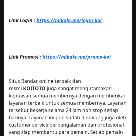
Link Login :
https://mikale.me/login-koi
Link Promosi :
https://mikale.me/promo-koi
Situs Bandar online terbaik dan
resmi
KOITOTO
juga sangat mengutamakan
kepuasan semua membernya dengan memberikan
layanan terbaik untuk semua membernya. Layanan
tersebut bekerja selama 24 jam non stop setiap
harinya. Layanan ini pun sudah didukung juga oleh
customer service berpengalaman dan profesional
yang siap membantu para pemain. Setiap pemain