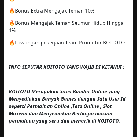
🔥Bonus Extra Mengajak Teman 10%
🔥Bonus Mengajak Teman Seumur Hidup Hingga
1%
🔥Lowongan pekerjaan Team Promotor KOITOTO
INFO SEPUTAR KOITOTO YANG WAJIB DI KETAHUI :
KOITOTO Merupakan Situs Bandar Online yang
Menyediakan Banyak Games dengan Satu User Id
seperti Permainan Online ,Toto Online , Slot
Maxwin dan Menyediakan Berbagai macam
permainan yang seru dan menarik di KOITOTO.