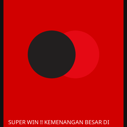
SUPER WIN !! KEMENANGAN BESAR DI