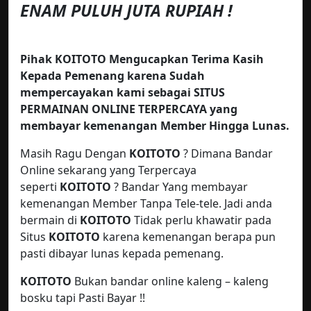
ENAM PULUH JUTA RUPIAH !
Pihak KOITOTO Mengucapkan Terima Kasih
Kepada Pemenang karena Sudah
mempercayakan kami sebagai SITUS
PERMAINAN ONLINE TERPERCAYA yang
membayar kemenangan Member Hingga Lunas.
Masih Ragu Dengan
KOITOTO
? Dimana Bandar
Online sekarang yang Terpercaya
seperti
KOITOTO
? Bandar Yang membayar
kemenangan Member Tanpa Tele-tele. Jadi anda
bermain di
KOITOTO
Tidak perlu khawatir pada
Situs
KOITOTO
karena kemenangan berapa pun
pasti dibayar lunas kepada pemenang.
KOITOTO
Bukan bandar online kaleng – kaleng
bosku tapi Pasti Bayar !!