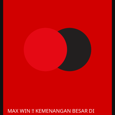
MAX WIN !! KEMENANGAN BESAR DI