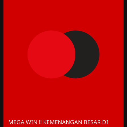
MEGA WIN !! KEMENANGAN BESAR DI