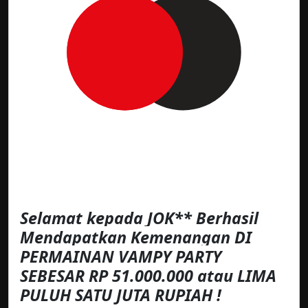
Selamat kepada JOK** Berhasil
Mendapatkan Kemenangan DI
PERMAINAN VAMPY PARTY
SEBESAR RP 51.000.000 atau LIMA
PULUH SATU JUTA RUPIAH !