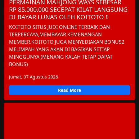
PERMAINAN MAHJONG WAYS SEBESAR
RP 85.000.000 SECEPAT KILAT LANGSUNG
DI BAYAR LUNAS OLEH KOITOTO !!
KOITOTO SITUS JUDI ONLINE TERBAIK DAN
TERPERCAYA,MEMBAYAR KEMENANGAN
MEMBER.KOITOTO JUGA MENYEDIAKAN BONUS2
MELIMPAH YANG AKAN DI BAGIKAN SETIAP
MINGGUNYA.(MENANG KALAH TETAP DAPAT
BONUS)
Jumat, 07 Agustus 2026
Read More