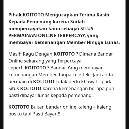
Pihak KOITOTO Mengucapkan Terima Kasih
Kepada Pemenang karena Sudah
mempercayakan kami sebagai SITUS
PERMAINAN ONLINE TERPERCAYA yang
membayar kemenangan Member Hingga Lunas.
Masih Ragu Dengan
KOITOTO
? Dimana Bandar
Online sekarang yang Terpercaya
seperti
KOITOTO
? Bandar Yang membayar
kemenangan Member Tanpa Tele-tele. Jadi anda
bermain di
KOITOTO
Tidak perlu khawatir pada
Situs
KOITOTO
karena kemenangan berapa pun
pasti dibayar lunas kepada pemenang.
KOITOTO
Bukan bandar online kaleng – kaleng
bosku tapi Pasti Bayar !!