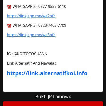
☎️ WHATSAPP 2 : 0877-9555-6110
https://linkjago.me/wa2ofc
☎️ WHATSAPP 3 : 0823-7463-7709
https://linkjago.me/wa3ofc
IG : @KOITOTOCUANN
Link Alternatif Anti Nawala :
https://link.alternatifkoi.info
Bukti JP Lainnya: