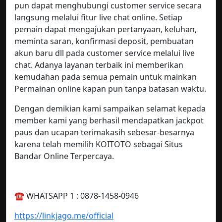
pun dapat menghubungi customer service secara
langsung melalui fitur live chat online. Setiap
pemain dapat mengajukan pertanyaan, keluhan,
meminta saran, konfirmasi deposit, pembuatan
akun baru dll pada customer service melalui live
chat. Adanya layanan terbaik ini memberikan
kemudahan pada semua pemain untuk mainkan
Permainan online kapan pun tanpa batasan waktu.
Dengan demikian kami sampaikan selamat kepada
member kami yang berhasil mendapatkan jackpot
paus dan ucapan terimakasih sebesar-besarnya
karena telah memilih KOITOTO sebagai Situs
Bandar Online Terpercaya.
☎️ WHATSAPP 1 : 0878-1458-0946
https://linkjago.me/official