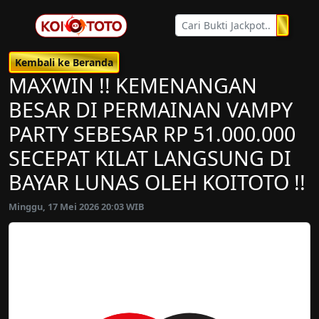
Kembali ke Beranda
MAXWIN !! KEMENANGAN
BESAR DI PERMAINAN VAMPY
PARTY SEBESAR RP 51.000.000
SECEPAT KILAT LANGSUNG DI
BAYAR LUNAS OLEH KOITOTO !!
Minggu, 17 Mei 2026 20:03 WIB