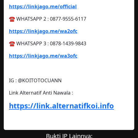
https://linkjago.me/official
☎️ WHATSAPP 2 : 0877-9555-6117
https://linkjago.me/wa2ofc
☎️ WHATSAPP 3 : 0878-1439-9843
https://linkjago.me/wa3ofc
IG : @KOITOTOCUANN
Link Alternatif Anti Nawala :
https://link.alternatifkoi.info
Bukti JP Lainnya: