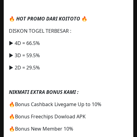
🔥
HOT PROMO DARI KOITOTO
🔥
DISKON TOGEL TERBESAR :
▶️ 4D = 66.5%
▶️ 3D = 59.5%
▶️ 2D = 29.5%
NIKMATI EXTRA BONUS KAMI :
🔥Bonus Cashback Livegame Up to 10%
🔥Bonus Freechips Dowload APK
🔥Bonus New Member 10%