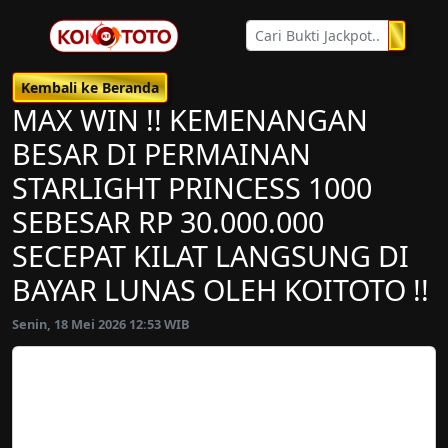
Kembali ke Beranda
MAX WIN !! KEMENANGAN
BESAR DI PERMAINAN
STARLIGHT PRINCESS 1000
SEBESAR RP 30.000.000
SECEPAT KILAT LANGSUNG DI
BAYAR LUNAS OLEH KOITOTO !!
Senin, 18 Mei 2026 12:53 WIB