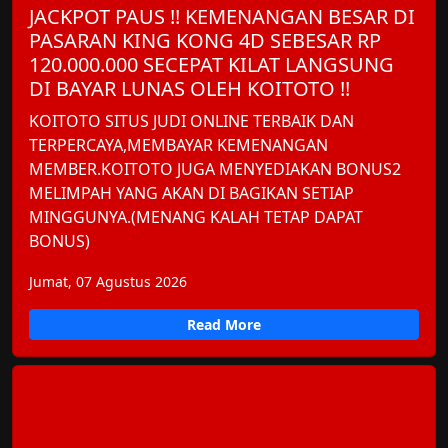
JACKPOT PAUS !! KEMENANGAN BESAR DI
PASARAN KING KONG 4D SEBESAR RP
120.000.000 SECEPAT KILAT LANGSUNG
DI BAYAR LUNAS OLEH KOITOTO !!
KOITOTO SITUS JUDI ONLINE TERBAIK DAN
TERPERCAYA,MEMBAYAR KEMENANGAN
MEMBER.KOITOTO JUGA MENYEDIAKAN BONUS2
MELIMPAH YANG AKAN DI BAGIKAN SETIAP
MINGGUNYA.(MENANG KALAH TETAP DAPAT
BONUS)
Jumat, 07 Agustus 2026
Read More