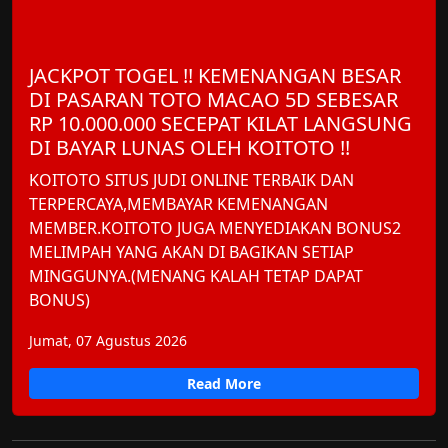
JACKPOT TOGEL !! KEMENANGAN BESAR
DI PASARAN TOTO MACAO 5D SEBESAR
RP 10.000.000 SECEPAT KILAT LANGSUNG
DI BAYAR LUNAS OLEH KOITOTO !!
KOITOTO SITUS JUDI ONLINE TERBAIK DAN
TERPERCAYA,MEMBAYAR KEMENANGAN
MEMBER.KOITOTO JUGA MENYEDIAKAN BONUS2
MELIMPAH YANG AKAN DI BAGIKAN SETIAP
MINGGUNYA.(MENANG KALAH TETAP DAPAT
BONUS)
Jumat, 07 Agustus 2026
Read More