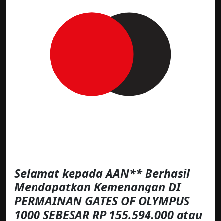
Selamat kepada AAN** Berhasil
Mendapatkan Kemenangan DI
PERMAINAN GATES OF OLYMPUS
1000 SEBESAR RP 155.594.000 atau