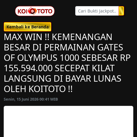
Kembali ke Beranda
MAX WIN !! KEMENANGAN
BESAR DI PERMAINAN GATES
OF OLYMPUS 1000 SEBESAR RP
155.594.000 SECEPAT KILAT
LANGSUNG DI BAYAR LUNAS
OLEH KOITOTO !!
Senin, 15 Juni 2026 00:41 WIB