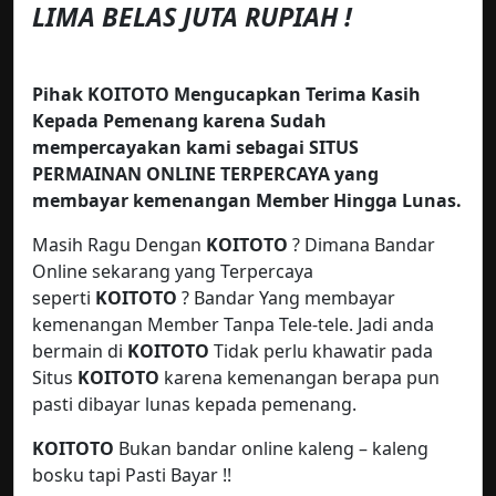
LIMA BELAS JUTA RUPIAH !
Pihak KOITOTO Mengucapkan Terima Kasih
Kepada Pemenang karena Sudah
mempercayakan kami sebagai SITUS
PERMAINAN ONLINE TERPERCAYA yang
membayar kemenangan Member Hingga Lunas.
Masih Ragu Dengan
KOITOTO
? Dimana Bandar
Online sekarang yang Terpercaya
seperti
KOITOTO
? Bandar Yang membayar
kemenangan Member Tanpa Tele-tele. Jadi anda
bermain di
KOITOTO
Tidak perlu khawatir pada
Situs
KOITOTO
karena kemenangan berapa pun
pasti dibayar lunas kepada pemenang.
KOITOTO
Bukan bandar online kaleng – kaleng
bosku tapi Pasti Bayar !!