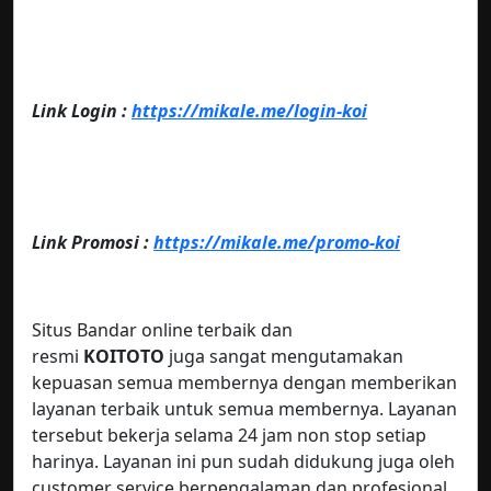
Link Login :
https://mikale.me/login-koi
Link Promosi :
https://mikale.me/promo-koi
Situs Bandar online terbaik dan
resmi
KOITOTO
juga sangat mengutamakan
kepuasan semua membernya dengan memberikan
layanan terbaik untuk semua membernya. Layanan
tersebut bekerja selama 24 jam non stop setiap
harinya. Layanan ini pun sudah didukung juga oleh
customer service berpengalaman dan profesional