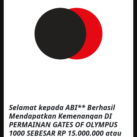
Selamat kepada ABI** Berhasil
Mendapatkan Kemenangan DI
PERMAINAN GATES OF OLYMPUS
1000 SEBESAR RP 15.000.000 atau