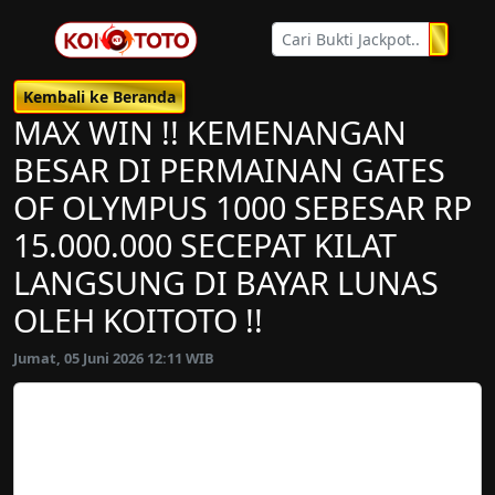
Kembali ke Beranda
MAX WIN !! KEMENANGAN
BESAR DI PERMAINAN GATES
OF OLYMPUS 1000 SEBESAR RP
15.000.000 SECEPAT KILAT
LANGSUNG DI BAYAR LUNAS
OLEH KOITOTO !!
Jumat, 05 Juni 2026 12:11 WIB