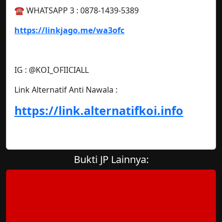
☎️ WHATSAPP 3 : 0878-1439-5389
https://linkjago.me/wa3ofc
IG : @KOI_OFIICIALL
Link Alternatif Anti Nawala :
https://link.alternatifkoi.info
Bukti JP Lainnya: