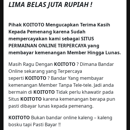
LIMA BELAS JUTA RUPIAH !
Pihak KOITOTO Mengucapkan Terima Kasih
Kepada Pemenang karena Sudah
mempercayakan kami sebagai SITUS
PERMAINAN ONLINE TERPERCAYA yang
membayar kemenangan Member Hingga Lunas.
Masih Ragu Dengan
KOITOTO
? Dimana Bandar
Online sekarang yang Terpercaya
seperti
KOITOTO
? Bandar Yang membayar
kemenangan Member Tanpa Tele-tele. Jadi anda
bermain di
KOITOTO
Tidak perlu khawatir pada
Situs
KOITOTO
karena kemenangan berapa pun
pasti dibayar lunas kepada pemenang.
KOITOTO
Bukan bandar online kaleng – kaleng
bosku tapi Pasti Bayar !!