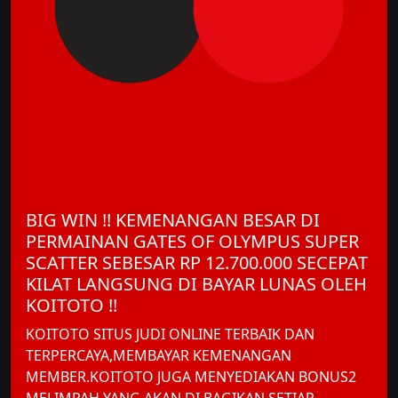
BIG WIN !! KEMENANGAN BESAR DI
PERMAINAN GATES OF OLYMPUS SUPER
SCATTER SEBESAR RP 12.700.000 SECEPAT
KILAT LANGSUNG DI BAYAR LUNAS OLEH
KOITOTO !!
KOITOTO SITUS JUDI ONLINE TERBAIK DAN
TERPERCAYA,MEMBAYAR KEMENANGAN
MEMBER.KOITOTO JUGA MENYEDIAKAN BONUS2
MELIMPAH YANG AKAN DI BAGIKAN SETIAP