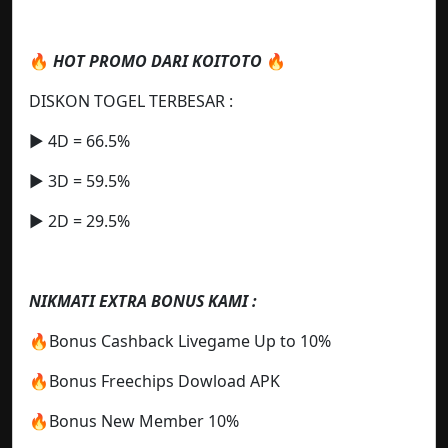
🔥
HOT PROMO DARI KOITOTO
🔥
DISKON TOGEL TERBESAR :
▶️ 4D = 66.5%
▶️ 3D = 59.5%
▶️ 2D = 29.5%
NIKMATI EXTRA BONUS KAMI :
🔥Bonus Cashback Livegame Up to 10%
🔥Bonus Freechips Dowload APK
🔥Bonus New Member 10%