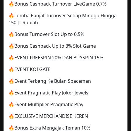
🔥Bonus Cashback Turnover LiveGame 0.7%
🔥Lomba Panjat Turnover Setiap Minggu Hingga
150 JT Rupiah
🔥Bonus Turnover Slot Up to 0.5%
🔥Bonus Cashback Up to 3% Slot Game
🔥EVENT FREESPIN 20% DAN BUYSPIN 15%
🔥EVENT KOI GATE
🔥Event Terbang Ke Bulan Spaceman
🔥Event Pragmatic Play Joker Jewels
🔥Event Multiplier Pragmatic Play
🔥EXCLUSIVE MERCHANDISE KEREN
🔥Bonus Extra Mengajak Teman 10%