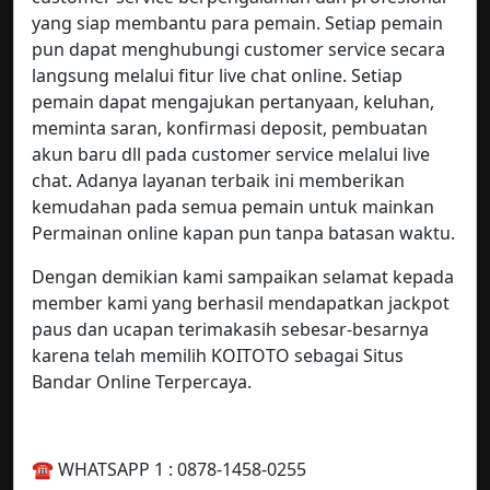
yang siap membantu para pemain. Setiap pemain
pun dapat menghubungi customer service secara
langsung melalui fitur live chat online. Setiap
pemain dapat mengajukan pertanyaan, keluhan,
meminta saran, konfirmasi deposit, pembuatan
akun baru dll pada customer service melalui live
chat. Adanya layanan terbaik ini memberikan
kemudahan pada semua pemain untuk mainkan
Permainan online kapan pun tanpa batasan waktu.
Dengan demikian kami sampaikan selamat kepada
member kami yang berhasil mendapatkan jackpot
paus dan ucapan terimakasih sebesar-besarnya
karena telah memilih KOITOTO sebagai Situs
Bandar Online Terpercaya.
☎️ WHATSAPP 1 : 0878-1458-0255