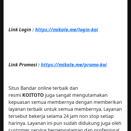
Link Login :
https://mikale.me/login-koi
Link Promosi :
https://mikale.me/promo-koi
Situs Bandar online terbaik dan
resmi
KOITOTO
juga sangat mengutamakan
kepuasan semua membernya dengan memberikan
layanan terbaik untuk semua membernya. Layanan
tersebut bekerja selama 24 jam non stop setiap
harinya. Layanan ini pun sudah didukung juga oleh
customer service berpengalaman dan profesional