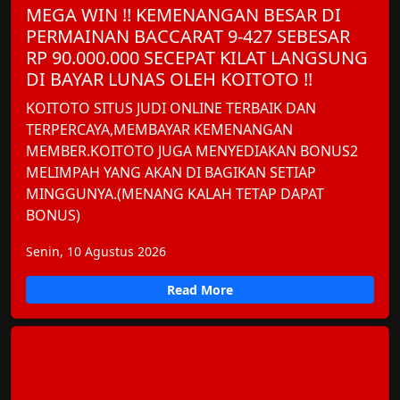
MEGA WIN !! KEMENANGAN BESAR DI
PERMAINAN BACCARAT 9-427 SEBESAR
RP 90.000.000 SECEPAT KILAT LANGSUNG
DI BAYAR LUNAS OLEH KOITOTO !!
KOITOTO SITUS JUDI ONLINE TERBAIK DAN
TERPERCAYA,MEMBAYAR KEMENANGAN
MEMBER.KOITOTO JUGA MENYEDIAKAN BONUS2
MELIMPAH YANG AKAN DI BAGIKAN SETIAP
MINGGUNYA.(MENANG KALAH TETAP DAPAT
BONUS)
Senin, 10 Agustus 2026
Read More