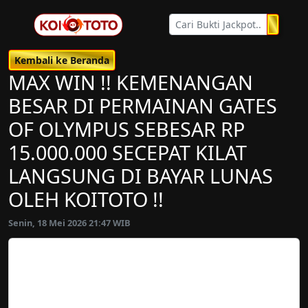
Kembali ke Beranda
MAX WIN !! KEMENANGAN
BESAR DI PERMAINAN GATES
OF OLYMPUS SEBESAR RP
15.000.000 SECEPAT KILAT
LANGSUNG DI BAYAR LUNAS
OLEH KOITOTO !!
Senin, 18 Mei 2026 21:47 WIB