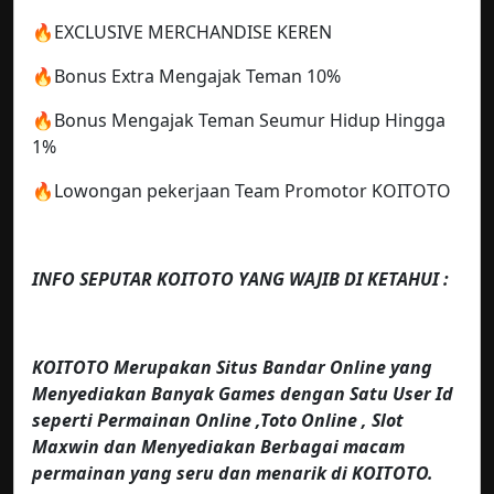
🔥EXCLUSIVE MERCHANDISE KEREN
🔥Bonus Extra Mengajak Teman 10%
🔥Bonus Mengajak Teman Seumur Hidup Hingga
1%
🔥Lowongan pekerjaan Team Promotor KOITOTO
INFO SEPUTAR KOITOTO YANG WAJIB DI KETAHUI :
KOITOTO Merupakan Situs Bandar Online yang
Menyediakan Banyak Games dengan Satu User Id
seperti Permainan Online ,Toto Online , Slot
Maxwin dan Menyediakan Berbagai macam
permainan yang seru dan menarik di KOITOTO.