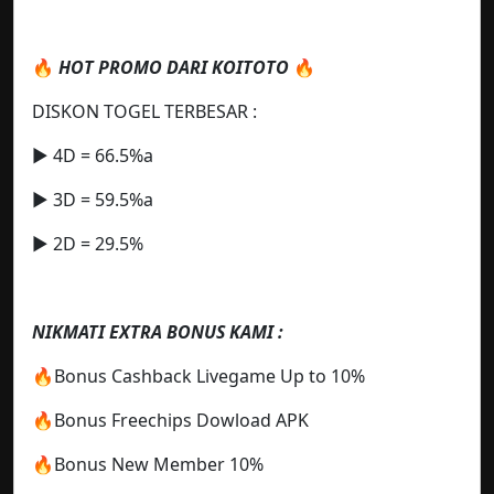
🔥
HOT PROMO DARI KOITOTO
🔥
DISKON TOGEL TERBESAR :
▶️ 4D = 66.5%a
▶️ 3D = 59.5%a
▶️ 2D = 29.5%
NIKMATI EXTRA BONUS KAMI :
🔥Bonus Cashback Livegame Up to 10%
🔥Bonus Freechips Dowload APK
🔥Bonus New Member 10%