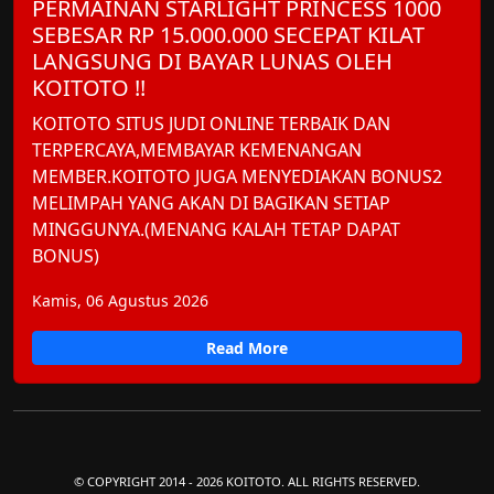
PERMAINAN STARLIGHT PRINCESS 1000
SEBESAR RP 15.000.000 SECEPAT KILAT
LANGSUNG DI BAYAR LUNAS OLEH
KOITOTO !!
KOITOTO SITUS JUDI ONLINE TERBAIK DAN
TERPERCAYA,MEMBAYAR KEMENANGAN
MEMBER.KOITOTO JUGA MENYEDIAKAN BONUS2
MELIMPAH YANG AKAN DI BAGIKAN SETIAP
MINGGUNYA.(MENANG KALAH TETAP DAPAT
BONUS)
Kamis, 06 Agustus 2026
Read More
© COPYRIGHT 2014 - 2026 KOITOTO. ALL RIGHTS RESERVED.