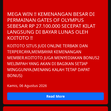
MEGA WIN !! KEMENANGAN BESAR DI
PERMAINAN GATES OF OLYMPUS
SEBESAR RP 27.100.000 SECEPAT KILAT
LANGSUNG DI BAYAR LUNAS OLEH
KOITOTO !!
KOITOTO SITUS JUDI ONLINE TERBAIK DAN
TERPERCAYA,MEMBAYAR KEMENANGAN
MEMBER.KOITOTO JUGA MENYEDIAKAN BONUS2
MELIMPAH YANG AKAN DI BAGIKAN SETIAP
MINGGUNYA.(MENANG KALAH TETAP DAPAT
BONUS)
Kamis, 06 Agustus 2026
Read More