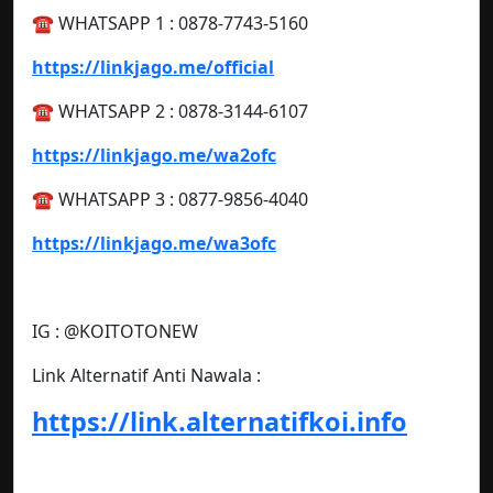
☎️ WHATSAPP 1 : 0878-7743-5160
https://linkjago.me/official
☎️ WHATSAPP 2 : 0878-3144-6107
https://linkjago.me/wa2ofc
☎️ WHATSAPP 3 : 0877-9856-4040
https://linkjago.me/wa3ofc
IG : @KOITOTONEW
Link Alternatif Anti Nawala :
https://link.alternatifkoi.info