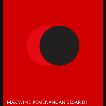
MAX WIN !! KEMENANGAN BESAR DI