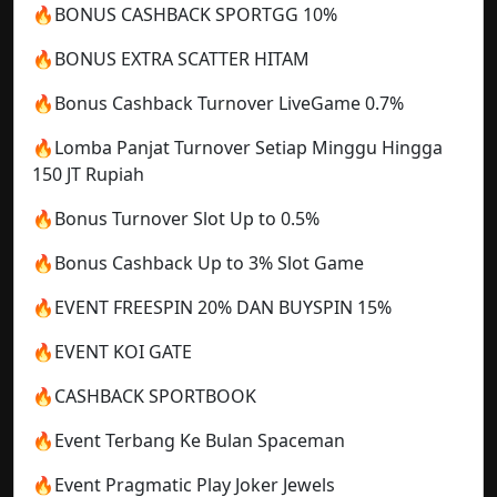
🔥BONUS CASHBACK SPORTGG 10%
🔥BONUS EXTRA SCATTER HITAM
🔥Bonus Cashback Turnover LiveGame 0.7%
🔥Lomba Panjat Turnover Setiap Minggu Hingga
150 JT Rupiah
🔥Bonus Turnover Slot Up to 0.5%
🔥Bonus Cashback Up to 3% Slot Game
🔥EVENT FREESPIN 20% DAN BUYSPIN 15%
🔥EVENT KOI GATE
🔥
CASHBACK SPORTBOOK
🔥Event Terbang Ke Bulan Spaceman
🔥Event Pragmatic Play Joker Jewels