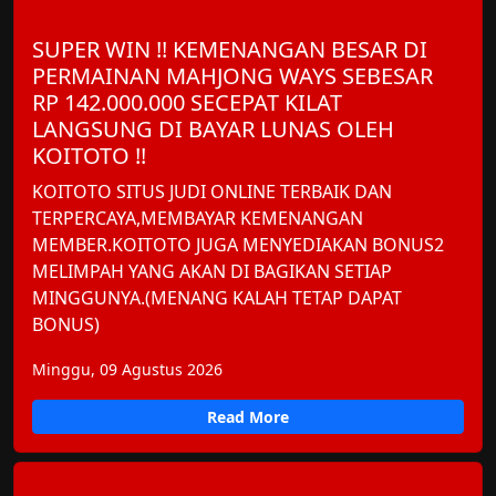
SUPER WIN !! KEMENANGAN BESAR DI
PERMAINAN MAHJONG WAYS SEBESAR
RP 142.000.000 SECEPAT KILAT
LANGSUNG DI BAYAR LUNAS OLEH
KOITOTO !!
KOITOTO SITUS JUDI ONLINE TERBAIK DAN
TERPERCAYA,MEMBAYAR KEMENANGAN
MEMBER.KOITOTO JUGA MENYEDIAKAN BONUS2
MELIMPAH YANG AKAN DI BAGIKAN SETIAP
MINGGUNYA.(MENANG KALAH TETAP DAPAT
BONUS)
Minggu, 09 Agustus 2026
Read More