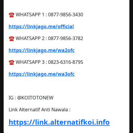
☎️ WHATSAPP 1 : 0877-9856-3430
https://linkjago.me/official
☎️ WHATSAPP 2 : 0877-9856-3782
https://linkjago.me/wa2ofc
☎️ WHATSAPP 3 : 0823-6316-8795
https://linkjago.me/wa3ofc
IG : @KOITOTONEW
Link Alternatif Anti Nawala :
https://link.alternatifkoi.info