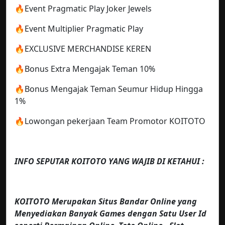
🔥Event Pragmatic Play Joker Jewels
🔥Event Multiplier Pragmatic Play
🔥EXCLUSIVE MERCHANDISE KEREN
🔥Bonus Extra Mengajak Teman 10%
🔥Bonus Mengajak Teman Seumur Hidup Hingga
1%
🔥Lowongan pekerjaan Team Promotor KOITOTO
INFO SEPUTAR KOITOTO YANG WAJIB DI KETAHUI :
KOITOTO Merupakan Situs Bandar Online yang
Menyediakan Banyak Games dengan Satu User Id