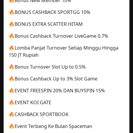
🔥Bonus New Member 10%
🔥BONUS CASHBACK SPORTGG 10%
🔥BONUS EXTRA SCATTER HITAM
🔥Bonus Cashback Turnover LiveGame 0.7%
🔥Lomba Panjat Turnover Setiap Minggu Hingga
150 JT Rupiah
🔥Bonus Turnover Slot Up to 0.5%
🔥Bonus Cashback Up to 3% Slot Game
🔥EVENT FREESPIN 20% DAN BUYSPIN 15%
🔥EVENT KOI GATE
🔥
CASHBACK SPORTBOOK
🔥Event Terbang Ke Bulan Spaceman