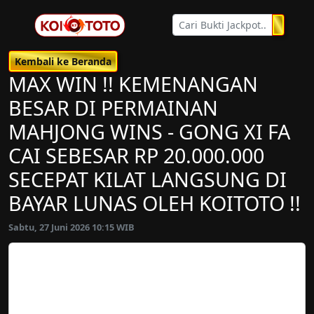
Kembali ke Beranda
MAX WIN !! KEMENANGAN
BESAR DI PERMAINAN
MAHJONG WINS - GONG XI FA
CAI SEBESAR RP 20.000.000
SECEPAT KILAT LANGSUNG DI
BAYAR LUNAS OLEH KOITOTO !!
Sabtu, 27 Juni 2026 10:15 WIB