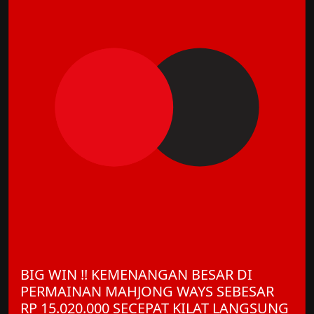
BIG WIN !! KEMENANGAN BESAR DI
PERMAINAN MAHJONG WAYS SEBESAR
RP 15.020.000 SECEPAT KILAT LANGSUNG