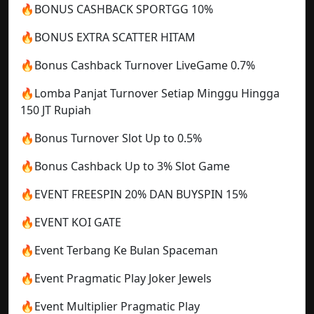
🔥BONUS CASHBACK SPORTGG 10%
🔥BONUS EXTRA SCATTER HITAM
🔥Bonus Cashback Turnover LiveGame 0.7%
🔥Lomba Panjat Turnover Setiap Minggu Hingga
150 JT Rupiah
🔥Bonus Turnover Slot Up to 0.5%
🔥Bonus Cashback Up to 3% Slot Game
🔥EVENT FREESPIN 20% DAN BUYSPIN 15%
🔥EVENT KOI GATE
🔥Event Terbang Ke Bulan Spaceman
🔥Event Pragmatic Play Joker Jewels
🔥Event Multiplier Pragmatic Play