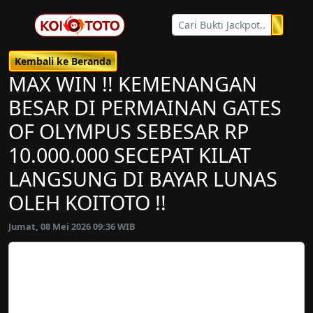
Kembali ke Beranda
MAX WIN !! KEMENANGAN
BESAR DI PERMAINAN GATES
OF OLYMPUS SEBESAR RP
10.000.000 SECEPAT KILAT
LANGSUNG DI BAYAR LUNAS
OLEH KOITOTO !!
Jumat, 08 Mei 2026 09:36 WIB