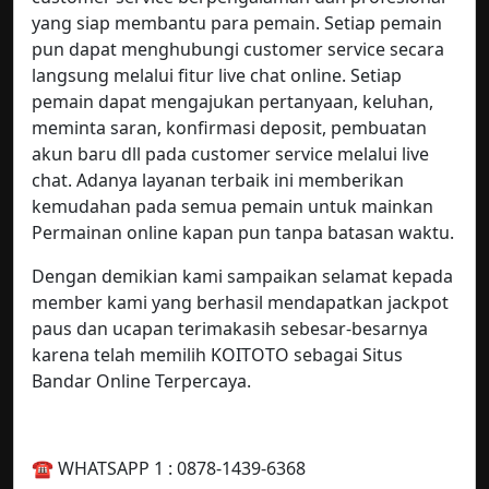
yang siap membantu para pemain. Setiap pemain
pun dapat menghubungi customer service secara
langsung melalui fitur live chat online. Setiap
pemain dapat mengajukan pertanyaan, keluhan,
meminta saran, konfirmasi deposit, pembuatan
akun baru dll pada customer service melalui live
chat. Adanya layanan terbaik ini memberikan
kemudahan pada semua pemain untuk mainkan
Permainan online kapan pun tanpa batasan waktu.
Dengan demikian kami sampaikan selamat kepada
member kami yang berhasil mendapatkan jackpot
paus dan ucapan terimakasih sebesar-besarnya
karena telah memilih KOITOTO sebagai Situs
Bandar Online Terpercaya.
☎️ WHATSAPP 1 : 0878-1439-6368