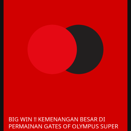
BIG WIN !! KEMENANGAN BESAR DI
PERMAINAN GATES OF OLYMPUS SUPER