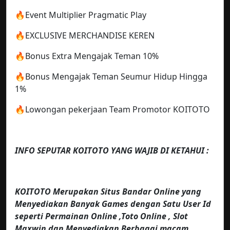
🔥Event Multiplier Pragmatic Play
🔥EXCLUSIVE MERCHANDISE KEREN
🔥Bonus Extra Mengajak Teman 10%
🔥Bonus Mengajak Teman Seumur Hidup Hingga
1%
🔥Lowongan pekerjaan Team Promotor KOITOTO
INFO SEPUTAR KOITOTO YANG WAJIB DI KETAHUI :
KOITOTO Merupakan Situs Bandar Online yang
Menyediakan Banyak Games dengan Satu User Id
seperti Permainan Online ,Toto Online , Slot
Maxwin dan Menyediakan Berbagai macam