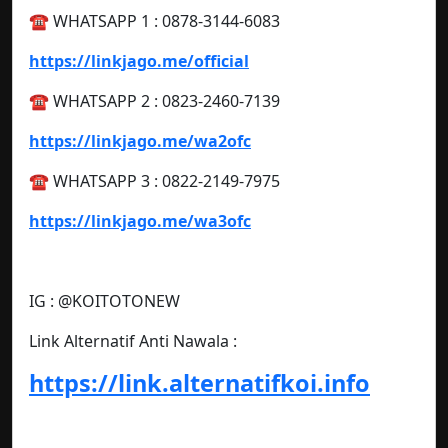
☎️ WHATSAPP 1 : 0878-3144-6083
https://linkjago.me/official
☎️ WHATSAPP 2 : 0823-2460-7139
https://linkjago.me/wa2ofc
☎️ WHATSAPP 3 : 0822-2149-7975
https://linkjago.me/wa3ofc
IG : @KOITOTONEW
Link Alternatif Anti Nawala :
https://link.alternatifkoi.info