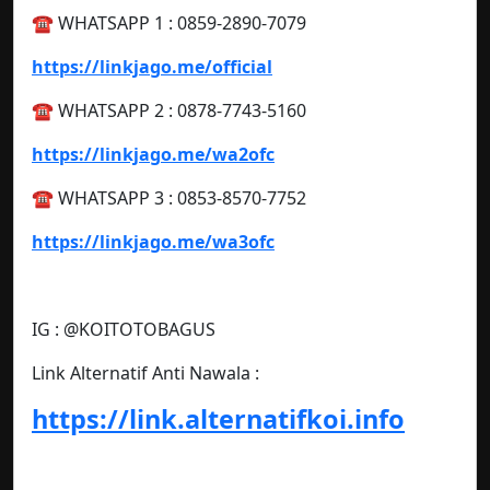
☎️ WHATSAPP 1 : 0859-2890-7079
https://linkjago.me/official
☎️ WHATSAPP 2 : 0878-7743-5160
https://linkjago.me/wa2ofc
☎️ WHATSAPP 3 : 0853-8570-7752
https://linkjago.me/wa3ofc
IG : @KOITOTOBAGUS
Link Alternatif Anti Nawala :
https://link.alternatifkoi.info