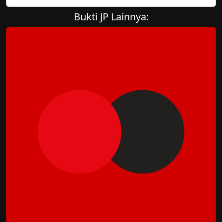
Bukti JP Lainnya: