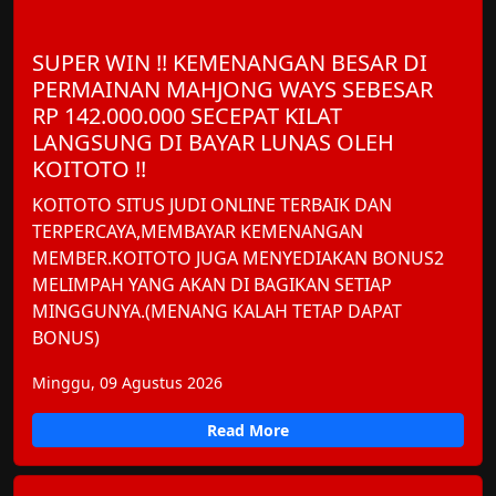
SUPER WIN !! KEMENANGAN BESAR DI
PERMAINAN MAHJONG WAYS SEBESAR
RP 142.000.000 SECEPAT KILAT
LANGSUNG DI BAYAR LUNAS OLEH
KOITOTO !!
KOITOTO SITUS JUDI ONLINE TERBAIK DAN
TERPERCAYA,MEMBAYAR KEMENANGAN
MEMBER.KOITOTO JUGA MENYEDIAKAN BONUS2
MELIMPAH YANG AKAN DI BAGIKAN SETIAP
MINGGUNYA.(MENANG KALAH TETAP DAPAT
BONUS)
Minggu, 09 Agustus 2026
Read More