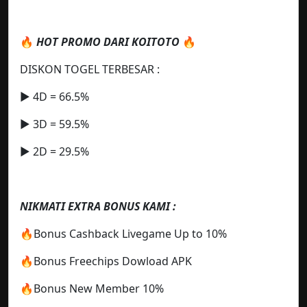
🔥
HOT PROMO DARI KOITOTO
🔥
DISKON TOGEL TERBESAR :
▶️ 4D = 66.5%
▶️ 3D = 59.5%
▶️ 2D = 29.5%
NIKMATI EXTRA BONUS KAMI :
🔥Bonus Cashback Livegame Up to 10%
🔥Bonus Freechips Dowload APK
🔥Bonus New Member 10%