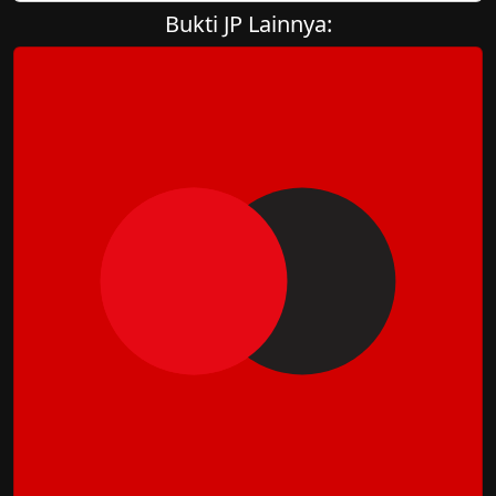
Bukti JP Lainnya: