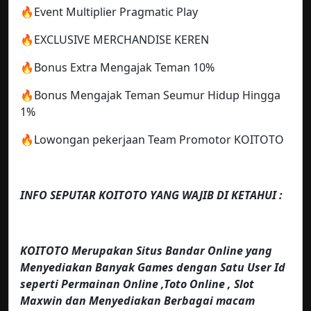
🔥Event Multiplier Pragmatic Play
🔥EXCLUSIVE MERCHANDISE KEREN
🔥Bonus Extra Mengajak Teman 10%
🔥Bonus Mengajak Teman Seumur Hidup Hingga
1%
🔥Lowongan pekerjaan Team Promotor KOITOTO
INFO SEPUTAR KOITOTO YANG WAJIB DI KETAHUI :
KOITOTO Merupakan Situs Bandar Online yang
Menyediakan Banyak Games dengan Satu User Id
seperti Permainan Online ,Toto Online , Slot
Maxwin dan Menyediakan Berbagai macam