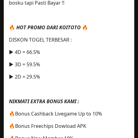
bosku tapi Pasti Bayar !!
🔥
HOT PROMO DARI KOITOTO
🔥
DISKON TOGEL TERBESAR :
▶️ 4D = 66.5%
▶️ 3D = 59.5%
▶️ 2D = 29.5%
NIKMATI EXTRA BONUS KAMI :
🔥Bonus Cashback Livegame Up to 10%
🔥Bonus Freechips Dowload APK