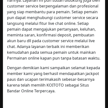
harinya. Layanan ini pun sudah didukung juga oleh
customer service berpengalaman dan profesional
yang siap membantu para pemain. Setiap pemain
pun dapat menghubungi customer service secara
langsung melalui fitur live chat online. Setiap
pemain dapat mengajukan pertanyaan, keluhan,
meminta saran, konfirmasi deposit, pembuatan
akun baru dll pada customer service melalui live
chat. Adanya layanan terbaik ini memberikan
kemudahan pada semua pemain untuk mainkan
Permainan online kapan pun tanpa batasan waktu.
Dengan demikian kami sampaikan selamat kepada
member kami yang berhasil mendapatkan jackpot
paus dan ucapan terimakasih sebesar-besarnya
karena telah memilih KOITOTO sebagai Situs
Bandar Online Terpercaya.