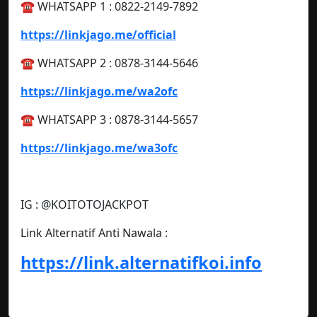
☎️ WHATSAPP 1 : 0822-2149-7892
https://linkjago.me/official
☎️ WHATSAPP 2 : 0878-3144-5646
https://linkjago.me/wa2ofc
☎️ WHATSAPP 3 : 0878-3144-5657
https://linkjago.me/wa3ofc
IG : @KOITOTOJACKPOT
Link Alternatif Anti Nawala :
https://link.alternatifkoi.info