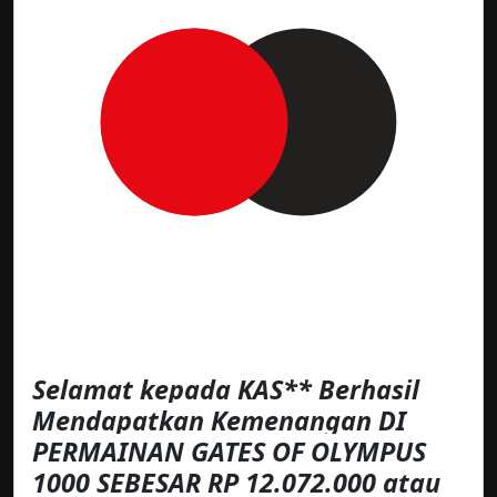
Selamat kepada KAS** Berhasil
Mendapatkan Kemenangan DI
PERMAINAN GATES OF OLYMPUS
1000 SEBESAR RP 12.072.000 atau