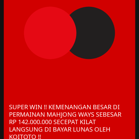
SUPER WIN !! KEMENANGAN BESAR DI
PERMAINAN MAHJONG WAYS SEBESAR
RP 142.000.000 SECEPAT KILAT
LANGSUNG DI BAYAR LUNAS OLEH
KOITOTO !!