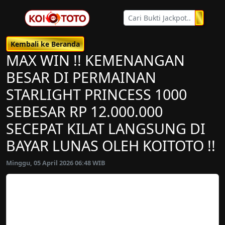
Kembali ke Beranda
MAX WIN !! KEMENANGAN
BESAR DI PERMAINAN
STARLIGHT PRINCESS 1000
SEBESAR RP 12.000.000
SECEPAT KILAT LANGSUNG DI
BAYAR LUNAS OLEH KOITOTO !!
Minggu, 05 April 2026 06:48 WIB