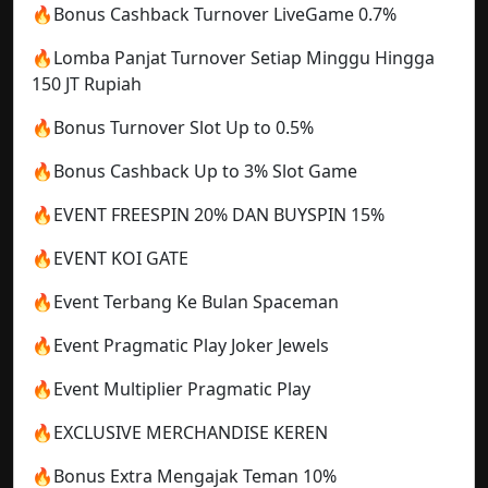
🔥Bonus Cashback Turnover LiveGame 0.7%
🔥Lomba Panjat Turnover Setiap Minggu Hingga
150 JT Rupiah
🔥Bonus Turnover Slot Up to 0.5%
🔥Bonus Cashback Up to 3% Slot Game
🔥EVENT FREESPIN 20% DAN BUYSPIN 15%
🔥EVENT KOI GATE
🔥Event Terbang Ke Bulan Spaceman
🔥Event Pragmatic Play Joker Jewels
🔥Event Multiplier Pragmatic Play
🔥EXCLUSIVE MERCHANDISE KEREN
🔥Bonus Extra Mengajak Teman 10%