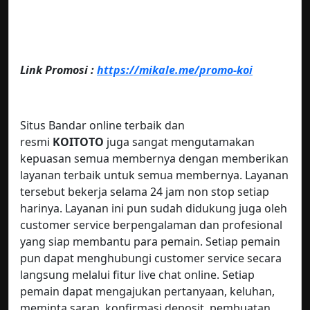
Link Promosi :
https://mikale.me/promo-koi
Situs Bandar online terbaik dan
resmi
KOITOTO
juga sangat mengutamakan
kepuasan semua membernya dengan memberikan
layanan terbaik untuk semua membernya. Layanan
tersebut bekerja selama 24 jam non stop setiap
harinya. Layanan ini pun sudah didukung juga oleh
customer service berpengalaman dan profesional
yang siap membantu para pemain. Setiap pemain
pun dapat menghubungi customer service secara
langsung melalui fitur live chat online. Setiap
pemain dapat mengajukan pertanyaan, keluhan,
meminta saran, konfirmasi deposit, pembuatan