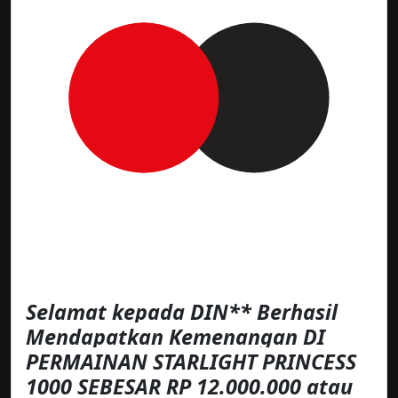
Selamat kepada DIN** Berhasil
Mendapatkan Kemenangan DI
PERMAINAN STARLIGHT PRINCESS
1000 SEBESAR RP 12.000.000 atau