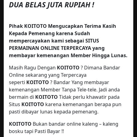
DUA BELAS JUTA RUPIAH !
Pihak KOITOTO Mengucapkan Terima Kasih
Kepada Pemenang karena Sudah
mempercayakan kami sebagai SITUS
PERMAINAN ONLINE TERPERCAYA yang
membayar kemenangan Member Hingga Lunas.
Masih Ragu Dengan
KOITOTO
? Dimana Bandar
Online sekarang yang Terpercaya
seperti
KOITOTO
? Bandar Yang membayar
kemenangan Member Tanpa Tele-tele. Jadi anda
bermain di
KOITOTO
Tidak perlu khawatir pada
Situs
KOITOTO
karena kemenangan berapa pun
pasti dibayar lunas kepada pemenang.
KOITOTO
Bukan bandar online kaleng – kaleng
bosku tapi Pasti Bayar !!