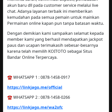
akun baru dll pada customer service melalui live
chat. Adanya layanan terbaik ini memberikan
kemudahan pada semua pemain untuk mainkan
Permainan online kapan pun tanpa batasan waktu.
Dengan demikian kami sampaikan selamat kepada
member kami yang berhasil mendapatkan jackpot
paus dan ucapan terimakasih sebesar-besarnya
karena telah memilih KOITOTO sebagai Situs
Bandar Online Terpercaya.
☎️ WHATSAPP 1 : 0878-1458-0917
https://linkjago.me/official
☎️ WHATSAPP 2 : 0878-1458-0266
https://linkjago.me/wa2ofc