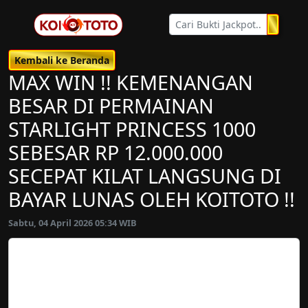
Kembali ke Beranda
MAX WIN !! KEMENANGAN
BESAR DI PERMAINAN
STARLIGHT PRINCESS 1000
SEBESAR RP 12.000.000
SECEPAT KILAT LANGSUNG DI
BAYAR LUNAS OLEH KOITOTO !!
Sabtu, 04 April 2026 05:34 WIB