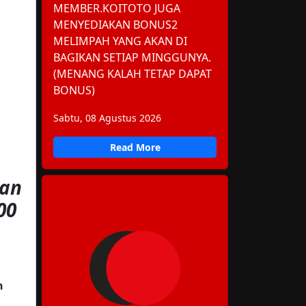
MEMBER.KOITOTO JUGA
MENYEDIAKAN BONUS2
MELIMPAH YANG AKAN DI
BAGIKAN SETIAP MINGGUNYA.
(MENANG KALAH TETAP DAPAT
BONUS)
Sabtu, 08 Agustus 2026
Read More
gan
00
n