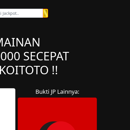
RMAINAN
.000 SECEPAT
KOITOTO !!
Bukti JP Lainnya: