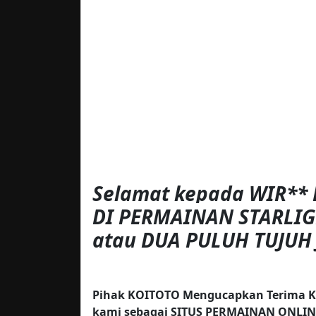
Selamat kepada WIR**
DI PERMAINAN STARLIGH
atau DUA PULUH TUJUH 
Pihak KOITOTO Mengucapkan Terima 
kami sebagai SITUS PERMAINAN ONLI