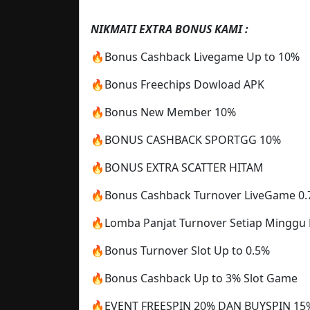
NIKMATI EXTRA BONUS KAMI :
🔥Bonus Cashback Livegame Up to 10%
🔥Bonus Freechips Dowload APK
🔥Bonus New Member 10%
🔥BONUS CASHBACK SPORTGG 10%
🔥BONUS EXTRA SCATTER HITAM
🔥Bonus Cashback Turnover LiveGame 0
🔥Lomba Panjat Turnover Setiap Minggu 
🔥Bonus Turnover Slot Up to 0.5%
🔥Bonus Cashback Up to 3% Slot Game
🔥EVENT FREESPIN 20% DAN BUYSPIN 15