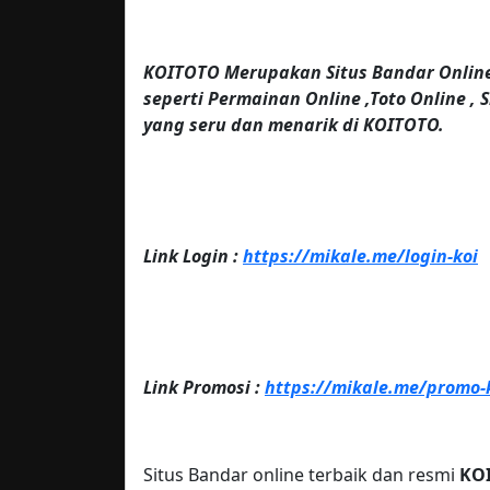
KOITOTO Merupakan Situs Bandar Onlin
seperti Permainan Online ,Toto Online
yang seru dan menarik di KOITOTO.
Link Login :
https://mikale.me/login-koi
Link Promosi :
https://mikale.me/promo-
Situs Bandar online terbaik dan resmi
KO