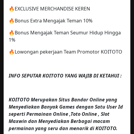
🔥EXCLUSIVE MERCHANDISE KEREN
🔥Bonus Extra Mengajak Teman 10%
🔥Bonus Mengajak Teman Seumur Hidup Hingga
1%
🔥Lowongan pekerjaan Team Promotor KOITOTO
INFO SEPUTAR KOITOTO YANG WAJIB DI KETAHUI :
KOITOTO Merupakan Situs Bandar Online yang
Menyediakan Banyak Games dengan Satu User Id
seperti Permainan Online ,Toto Online , Slot
Maxwin dan Menyediakan Berbagai macam
permainan yang seru dan menarik di KOITOTO.