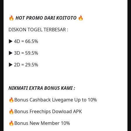
🔥
HOT PROMO DARI KOITOTO
🔥
DISKON TOGEL TERBESAR :
▶️ 4D = 66.5%
▶️ 3D = 59.5%
▶️ 2D = 29.5%
NIKMATI EXTRA BONUS KAMI :
🔥Bonus Cashback Livegame Up to 10%
🔥Bonus Freechips Dowload APK
🔥Bonus New Member 10%