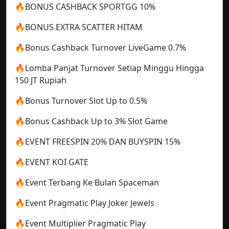
🔥BONUS CASHBACK SPORTGG 10%
🔥BONUS EXTRA SCATTER HITAM
🔥Bonus Cashback Turnover LiveGame 0.7%
🔥Lomba Panjat Turnover Setiap Minggu Hingga
150 JT Rupiah
🔥Bonus Turnover Slot Up to 0.5%
🔥Bonus Cashback Up to 3% Slot Game
🔥EVENT FREESPIN 20% DAN BUYSPIN 15%
🔥EVENT KOI GATE
🔥Event Terbang Ke Bulan Spaceman
🔥Event Pragmatic Play Joker Jewels
🔥Event Multiplier Pragmatic Play