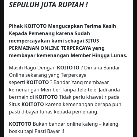
SEPULUH JUTA RUPIAH !
Pihak KOITOTO Mengucapkan Terima Kasih
Kepada Pemenang karena Sudah
mempercayakan kami sebagai SITUS
PERMAINAN ONLINE TERPERCAYA yang
membayar kemenangan Member Hingga Lunas.
Masih Ragu Dengan
KOITOTO
? Dimana Bandar
Online sekarang yang Terpercaya
seperti
KOITOTO
? Bandar Yang membayar
kemenangan Member Tanpa Tele-tele. Jadi anda
bermain di
KOITOTO
Tidak perlu khawatir pada
Situs
KOITOTO
karena kemenangan berapa pun
pasti dibayar lunas kepada pemenang.
KOITOTO
Bukan bandar online kaleng – kaleng
bosku tapi Pasti Bayar !!