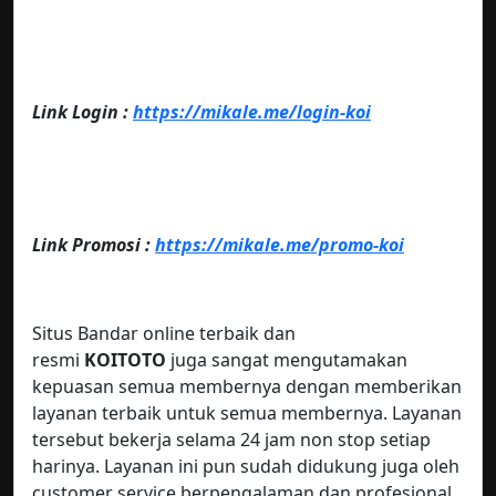
Link Login :
https://mikale.me/login-koi
Link Promosi :
https://mikale.me/promo-koi
Situs Bandar online terbaik dan
resmi
KOITOTO
juga sangat mengutamakan
kepuasan semua membernya dengan memberikan
layanan terbaik untuk semua membernya. Layanan
tersebut bekerja selama 24 jam non stop setiap
harinya. Layanan ini pun sudah didukung juga oleh
customer service berpengalaman dan profesional