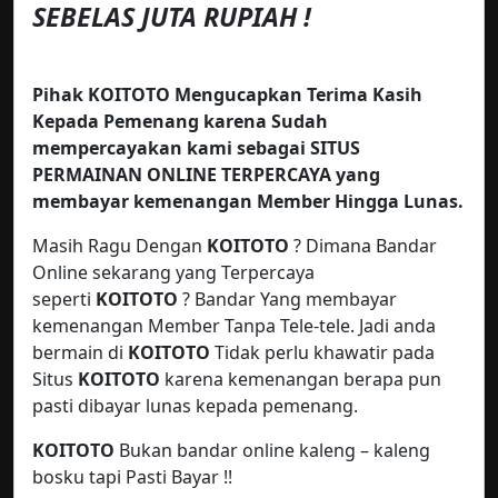
SEBELAS JUTA RUPIAH !
Pihak KOITOTO Mengucapkan Terima Kasih
Kepada Pemenang karena Sudah
mempercayakan kami sebagai SITUS
PERMAINAN ONLINE TERPERCAYA yang
membayar kemenangan Member Hingga Lunas.
Masih Ragu Dengan
KOITOTO
? Dimana Bandar
Online sekarang yang Terpercaya
seperti
KOITOTO
? Bandar Yang membayar
kemenangan Member Tanpa Tele-tele. Jadi anda
bermain di
KOITOTO
Tidak perlu khawatir pada
Situs
KOITOTO
karena kemenangan berapa pun
pasti dibayar lunas kepada pemenang.
KOITOTO
Bukan bandar online kaleng – kaleng
bosku tapi Pasti Bayar !!