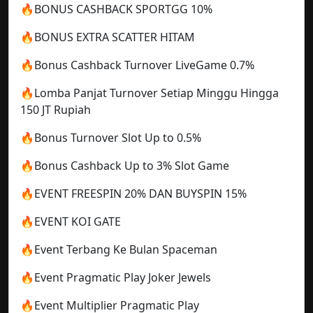
🔥BONUS CASHBACK SPORTGG 10%
🔥BONUS EXTRA SCATTER HITAM
🔥Bonus Cashback Turnover LiveGame 0.7%
🔥Lomba Panjat Turnover Setiap Minggu Hingga
150 JT Rupiah
🔥Bonus Turnover Slot Up to 0.5%
🔥Bonus Cashback Up to 3% Slot Game
🔥EVENT FREESPIN 20% DAN BUYSPIN 15%
🔥EVENT KOI GATE
🔥Event Terbang Ke Bulan Spaceman
🔥Event Pragmatic Play Joker Jewels
🔥Event Multiplier Pragmatic Play