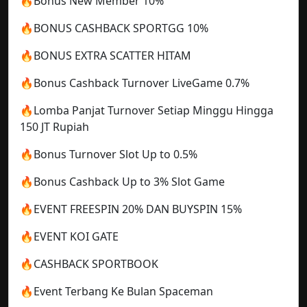
🔥Bonus New Member 10%
🔥BONUS CASHBACK SPORTGG 10%
🔥BONUS EXTRA SCATTER HITAM
🔥Bonus Cashback Turnover LiveGame 0.7%
🔥Lomba Panjat Turnover Setiap Minggu Hingga
150 JT Rupiah
🔥Bonus Turnover Slot Up to 0.5%
🔥Bonus Cashback Up to 3% Slot Game
🔥EVENT FREESPIN 20% DAN BUYSPIN 15%
🔥EVENT KOI GATE
🔥
CASHBACK SPORTBOOK
🔥Event Terbang Ke Bulan Spaceman