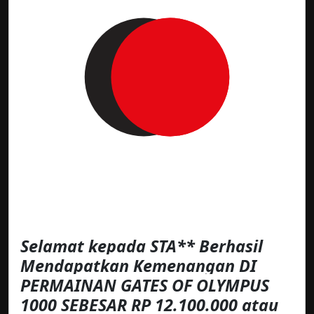
Selamat kepada STA** Berhasil
Mendapatkan Kemenangan DI
PERMAINAN GATES OF OLYMPUS
1000 SEBESAR RP 12.100.000 atau