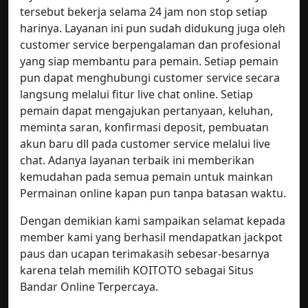
tersebut bekerja selama 24 jam non stop setiap
harinya. Layanan ini pun sudah didukung juga oleh
customer service berpengalaman dan profesional
yang siap membantu para pemain. Setiap pemain
pun dapat menghubungi customer service secara
langsung melalui fitur live chat online. Setiap
pemain dapat mengajukan pertanyaan, keluhan,
meminta saran, konfirmasi deposit, pembuatan
akun baru dll pada customer service melalui live
chat. Adanya layanan terbaik ini memberikan
kemudahan pada semua pemain untuk mainkan
Permainan online kapan pun tanpa batasan waktu.
Dengan demikian kami sampaikan selamat kepada
member kami yang berhasil mendapatkan jackpot
paus dan ucapan terimakasih sebesar-besarnya
karena telah memilih KOITOTO sebagai Situs
Bandar Online Terpercaya.