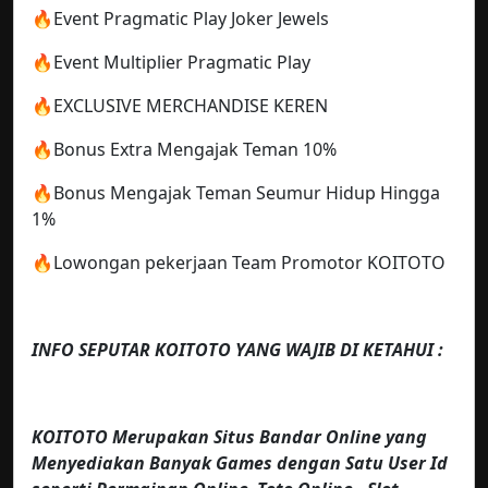
🔥Event Pragmatic Play Joker Jewels
🔥Event Multiplier Pragmatic Play
🔥EXCLUSIVE MERCHANDISE KEREN
🔥Bonus Extra Mengajak Teman 10%
🔥Bonus Mengajak Teman Seumur Hidup Hingga
1%
🔥Lowongan pekerjaan Team Promotor KOITOTO
INFO SEPUTAR KOITOTO YANG WAJIB DI KETAHUI :
KOITOTO Merupakan Situs Bandar Online yang
Menyediakan Banyak Games dengan Satu User Id