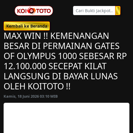
Kembali ke Beranda
MAX WIN !! KEMENANGAN
BESAR DI PERMAINAN GATES
OF OLYMPUS 1000 SEBESAR RP
12.100.000 SECEPAT KILAT
LANGSUNG DI BAYAR LUNAS
OLEH KOITOTO !!
Kamis, 18 Juni 2026 03:10 WIB