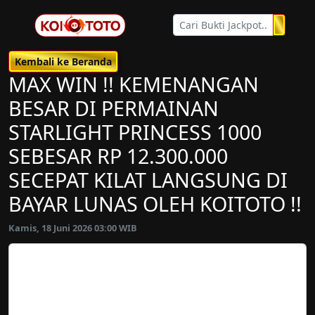
Kembali ke Beranda
MAX WIN !! KEMENANGAN
BESAR DI PERMAINAN
STARLIGHT PRINCESS 1000
SEBESAR RP 12.300.000
SECEPAT KILAT LANGSUNG DI
BAYAR LUNAS OLEH KOITOTO !!
Kamis, 18 Juni 2026 03:00 WIB