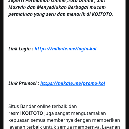
seperti Permainan Online ,Toto Online , Slot
Maxwin dan Menyediakan Berbagai macam
permainan yang seru dan menarik di KOITOTO.
Link Login :
https://mikale.me/login-koi
Link Promosi :
https://mikale.me/promo-koi
Situs Bandar online terbaik dan
resmi
KOITOTO
juga sangat mengutamakan
kepuasan semua membernya dengan memberikan
layanan terbaik untuk semua membernya. Layanan