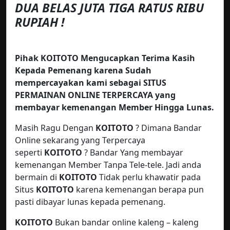
DUA BELAS JUTA TIGA RATUS RIBU
RUPIAH !
Pihak KOITOTO Mengucapkan Terima Kasih
Kepada Pemenang karena Sudah
mempercayakan kami sebagai SITUS
PERMAINAN ONLINE TERPERCAYA yang
membayar kemenangan Member Hingga Lunas.
Masih Ragu Dengan
KOITOTO
? Dimana Bandar
Online sekarang yang Terpercaya
seperti
KOITOTO
? Bandar Yang membayar
kemenangan Member Tanpa Tele-tele. Jadi anda
bermain di
KOITOTO
Tidak perlu khawatir pada
Situs
KOITOTO
karena kemenangan berapa pun
pasti dibayar lunas kepada pemenang.
KOITOTO
Bukan bandar online kaleng – kaleng