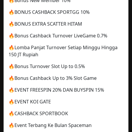
🔥Bonus New Member 10%
🔥BONUS CASHBACK SPORTGG 10%
🔥BONUS EXTRA SCATTER HITAM
🔥Bonus Cashback Turnover LiveGame 0.7%
🔥Lomba Panjat Turnover Setiap Minggu Hingga
150 JT Rupiah
🔥Bonus Turnover Slot Up to 0.5%
🔥Bonus Cashback Up to 3% Slot Game
🔥EVENT FREESPIN 20% DAN BUYSPIN 15%
🔥EVENT KOI GATE
🔥
CASHBACK SPORTBOOK
🔥Event Terbang Ke Bulan Spaceman