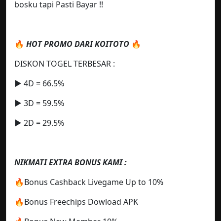
bosku tapi Pasti Bayar !!
🔥
HOT PROMO DARI KOITOTO
🔥
DISKON TOGEL TERBESAR :
▶️ 4D = 66.5%
▶️ 3D = 59.5%
▶️ 2D = 29.5%
NIKMATI EXTRA BONUS KAMI :
🔥Bonus Cashback Livegame Up to 10%
🔥Bonus Freechips Dowload APK