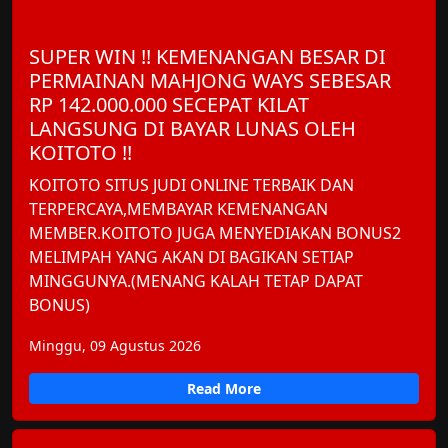
SUPER WIN !! KEMENANGAN BESAR DI
PERMAINAN MAHJONG WAYS SEBESAR
RP 142.000.000 SECEPAT KILAT
LANGSUNG DI BAYAR LUNAS OLEH
KOITOTO !!
KOITOTO SITUS JUDI ONLINE TERBAIK DAN
TERPERCAYA,MEMBAYAR KEMENANGAN
MEMBER.KOITOTO JUGA MENYEDIAKAN BONUS2
MELIMPAH YANG AKAN DI BAGIKAN SETIAP
MINGGUNYA.(MENANG KALAH TETAP DAPAT
BONUS)
Minggu, 09 Agustus 2026
Read More