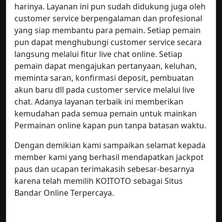
harinya. Layanan ini pun sudah didukung juga oleh
customer service berpengalaman dan profesional
yang siap membantu para pemain. Setiap pemain
pun dapat menghubungi customer service secara
langsung melalui fitur live chat online. Setiap
pemain dapat mengajukan pertanyaan, keluhan,
meminta saran, konfirmasi deposit, pembuatan
akun baru dll pada customer service melalui live
chat. Adanya layanan terbaik ini memberikan
kemudahan pada semua pemain untuk mainkan
Permainan online kapan pun tanpa batasan waktu.
Dengan demikian kami sampaikan selamat kepada
member kami yang berhasil mendapatkan jackpot
paus dan ucapan terimakasih sebesar-besarnya
karena telah memilih KOITOTO sebagai Situs
Bandar Online Terpercaya.