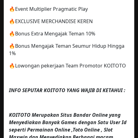
🔥Event Multiplier Pragmatic Play
🔥EXCLUSIVE MERCHANDISE KEREN
🔥Bonus Extra Mengajak Teman 10%
🔥Bonus Mengajak Teman Seumur Hidup Hingga
1%
🔥Lowongan pekerjaan Team Promotor KOITOTO
INFO SEPUTAR KOITOTO YANG WAJIB DI KETAHUI :
KOITOTO Merupakan Situs Bandar Online yang
Menyediakan Banyak Games dengan Satu User Id
seperti Permainan Online ,Toto Online , Slot
Maxwin dan Menyediakan Berbagai macam