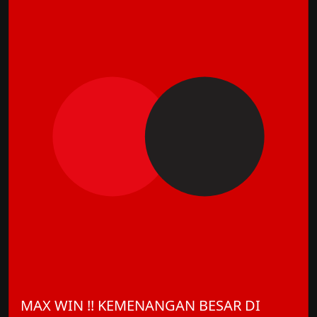
MAX WIN !! KEMENANGAN BESAR DI