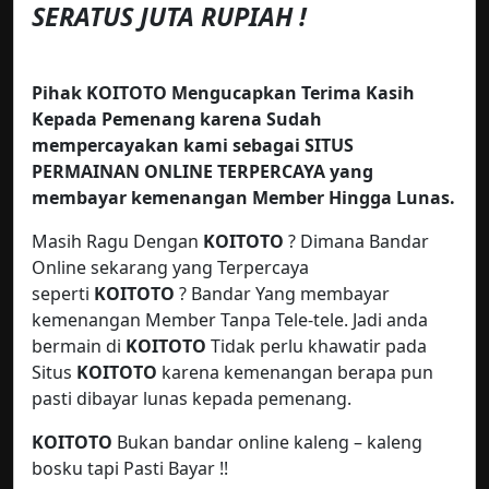
SERATUS JUTA RUPIAH !
Pihak KOITOTO Mengucapkan Terima Kasih
Kepada Pemenang karena Sudah
mempercayakan kami sebagai SITUS
PERMAINAN ONLINE TERPERCAYA yang
membayar kemenangan Member Hingga Lunas.
Masih Ragu Dengan
KOITOTO
? Dimana Bandar
Online sekarang yang Terpercaya
seperti
KOITOTO
? Bandar Yang membayar
kemenangan Member Tanpa Tele-tele. Jadi anda
bermain di
KOITOTO
Tidak perlu khawatir pada
Situs
KOITOTO
karena kemenangan berapa pun
pasti dibayar lunas kepada pemenang.
KOITOTO
Bukan bandar online kaleng – kaleng
bosku tapi Pasti Bayar !!