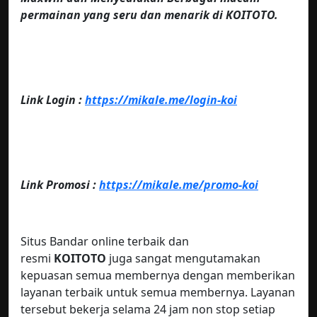
permainan yang seru dan menarik di KOITOTO.
Link Login :
https://mikale.me/login-koi
Link Promosi :
https://mikale.me/promo-koi
Situs Bandar online terbaik dan
resmi
KOITOTO
juga sangat mengutamakan
kepuasan semua membernya dengan memberikan
layanan terbaik untuk semua membernya. Layanan
tersebut bekerja selama 24 jam non stop setiap