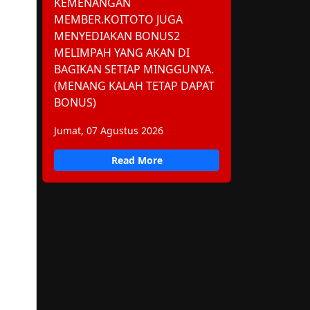
KEMENANGAN
MEMBER.KOITOTO JUGA
MENYEDIAKAN BONUS2
MELIMPAH YANG AKAN DI
BAGIKAN SETIAP MINGGUNYA.
(MENANG KALAH TETAP DAPAT
BONUS)
Jumat, 07 Agustus 2026
Read More