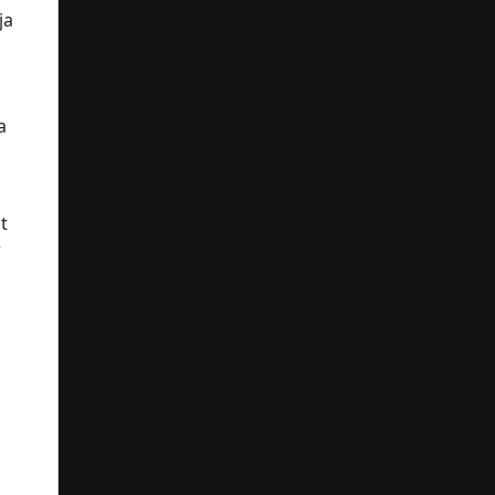
ja
a
t
r