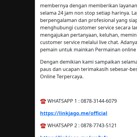
membernya dengan memberikan layanan t
selama 24 jam non stop setiap harinya. L
berpengalaman dan profesional yang sia
menghubungi customer service secara lang
mengajukan pertanyaan, keluhan, meminta
customer service melalui live chat. Ada
pemain untuk mainkan Permainan online 
Dengan demikian kami sampaikan selama
paus dan ucapan terimakasih sebesar-be
Online Terpercaya.
☎️ WHATSAPP 1 : 0878-3144-6079
https://linkjago.me/official
☎️ WHATSAPP 2 : 0878-7743-5121