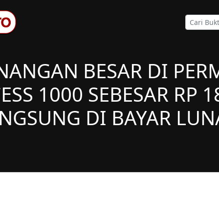
ENANGAN BESAR DI PE
ESS 1000 SEBESAR RP 1
LANGSUNG DI BAYAR LUN