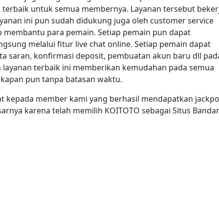
erbaik untuk semua membernya. Layanan tersebut beker
ayanan ini pun sudah didukung juga oleh customer service
p membantu para pemain. Setiap pemain pun dapat
sung melalui fitur live chat online. Setiap pemain dapat
 saran, konfirmasi deposit, pembuatan akun baru dll pad
nya layanan terbaik ini memberikan kemudahan pada semua
kapan pun tanpa batasan waktu.
t kepada member kami yang berhasil mendapatkan jackpo
sarnya karena telah memilih KOITOTO sebagai Situs Banda