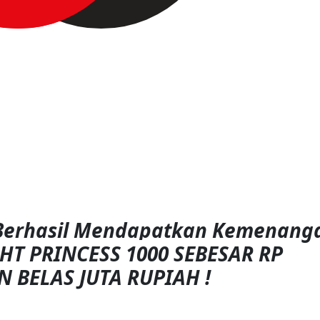
 Berhasil Mendapatkan Kemenang
HT PRINCESS 1000 SEBESAR RP
N BELAS JUTA RUPIAH !