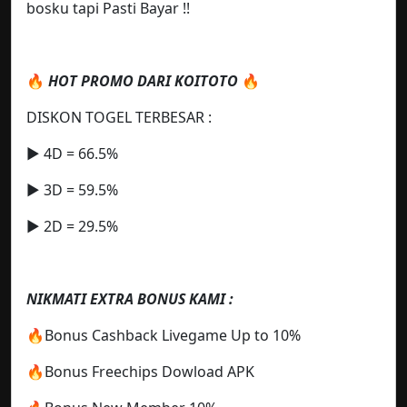
bosku tapi Pasti Bayar !!
🔥
HOT PROMO DARI KOITOTO
🔥
DISKON TOGEL TERBESAR :
▶️ 4D = 66.5%
▶️ 3D = 59.5%
▶️ 2D = 29.5%
NIKMATI EXTRA BONUS KAMI :
🔥Bonus Cashback Livegame Up to 10%
🔥Bonus Freechips Dowload APK