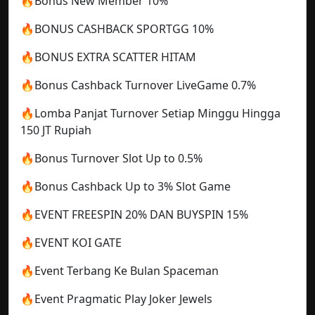
🔥Bonus New Member 10%
🔥BONUS CASHBACK SPORTGG 10%
🔥BONUS EXTRA SCATTER HITAM
🔥Bonus Cashback Turnover LiveGame 0.7%
🔥Lomba Panjat Turnover Setiap Minggu Hingga
150 JT Rupiah
🔥Bonus Turnover Slot Up to 0.5%
🔥Bonus Cashback Up to 3% Slot Game
🔥EVENT FREESPIN 20% DAN BUYSPIN 15%
🔥EVENT KOI GATE
🔥Event Terbang Ke Bulan Spaceman
🔥Event Pragmatic Play Joker Jewels