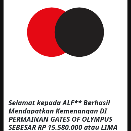
Selamat kepada ALF** Berhasil
Mendapatkan Kemenangan DI
PERMAINAN GATES OF OLYMPUS
SEBESAR RP 15.580.000 atau LIMA