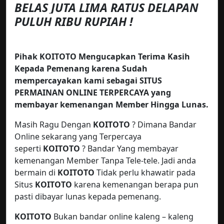
BELAS JUTA LIMA RATUS DELAPAN
PULUH RIBU RUPIAH !
Pihak KOITOTO Mengucapkan Terima Kasih
Kepada Pemenang karena Sudah
mempercayakan kami sebagai SITUS
PERMAINAN ONLINE TERPERCAYA yang
membayar kemenangan Member Hingga Lunas.
Masih Ragu Dengan
KOITOTO
? Dimana Bandar
Online sekarang yang Terpercaya
seperti
KOITOTO
? Bandar Yang membayar
kemenangan Member Tanpa Tele-tele. Jadi anda
bermain di
KOITOTO
Tidak perlu khawatir pada
Situs
KOITOTO
karena kemenangan berapa pun
pasti dibayar lunas kepada pemenang.
KOITOTO
Bukan bandar online kaleng – kaleng