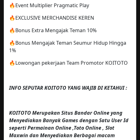
🔥Event Multiplier Pragmatic Play
🔥EXCLUSIVE MERCHANDISE KEREN
🔥Bonus Extra Mengajak Teman 10%
🔥Bonus Mengajak Teman Seumur Hidup Hingga
1%
🔥Lowongan pekerjaan Team Promotor KOITOTO
INFO SEPUTAR KOITOTO YANG WAJIB DI KETAHUI :
KOITOTO Merupakan Situs Bandar Online yang
Menyediakan Banyak Games dengan Satu User Id
seperti Permainan Online ,Toto Online , Slot
Maxwin dan Menyediakan Berbagai macam