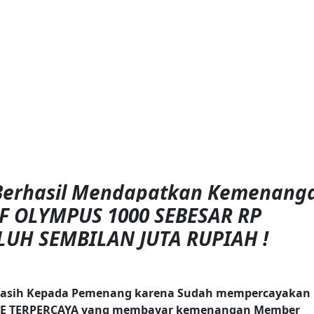
 Berhasil Mendapatkan Kemenang
F OLYMPUS 1000 SEBESAR RP
ULUH SEMBILAN JUTA RUPIAH !
Kasih Kepada Pemenang karena Sudah mempercayakan
NE TERPERCAYA yang membayar kemenangan Member