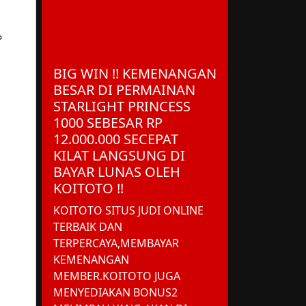
?
BIG WIN !! KEMENANGAN
BESAR DI PERMAINAN
STARLIGHT PRINCESS
1000 SEBESAR RP
12.000.000 SECEPAT
KILAT LANGSUNG DI
BAYAR LUNAS OLEH
KOITOTO !!
KOITOTO SITUS JUDI ONLINE
TERBAIK DAN
TERPERCAYA,MEMBAYAR
KEMENANGAN
MEMBER.KOITOTO JUGA
MENYEDIAKAN BONUS2