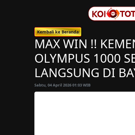
Kembali ke Beranda
MAX WIN !! KEM
OLYMPUS 1000 SE
LANGSUNG DI BAY
Sabtu, 04 April 2026 01:03 WIB