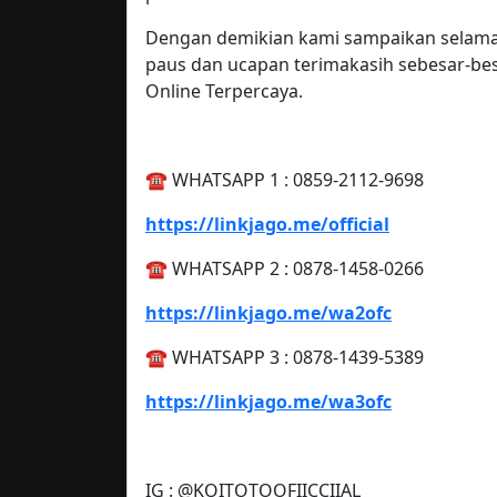
Dengan demikian kami sampaikan selama
paus dan ucapan terimakasih sebesar-be
Online Terpercaya.
☎️ WHATSAPP 1 : 0859-2112-9698
https://linkjago.me/official
☎️ WHATSAPP 2 : 0878-1458-0266
https://linkjago.me/wa2ofc
☎️ WHATSAPP 3 : 0878-1439-5389
https://linkjago.me/wa3ofc
IG : @KOITOTOOFIICCIIAL