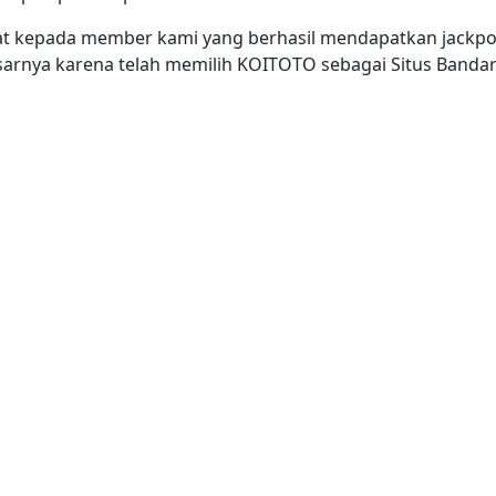
t kepada member kami yang berhasil mendapatkan jackpo
sarnya karena telah memilih KOITOTO sebagai Situs Banda