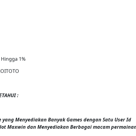
 Hingga 1%
KOITOTO
ETAHUI :
e yang Menyediakan Banyak Games dengan Satu User Id
 , Slot Maxwin dan Menyediakan Berbagai macam permaina