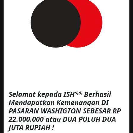
Selamat kepada ISH** Berhasil
Mendapatkan Kemenangan DI
PASARAN WASHIGTON SEBESAR RP
22.000.000 atau DUA PULUH DUA
JUTA RUPIAH !