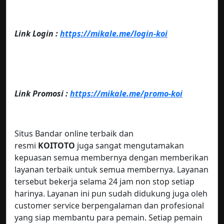
Link Login :
https://mikale.me/login-koi
Link Promosi :
https://mikale.me/promo-koi
Situs Bandar online terbaik dan
resmi
KOITOTO
juga sangat mengutamakan
kepuasan semua membernya dengan memberikan
layanan terbaik untuk semua membernya. Layanan
tersebut bekerja selama 24 jam non stop setiap
harinya. Layanan ini pun sudah didukung juga oleh
customer service berpengalaman dan profesional
yang siap membantu para pemain. Setiap pemain