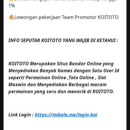
1%
🔥Lowongan pekerjaan Team Promotor KOITOTO
INFO SEPUTAR KOITOTO YANG WAJIB DI KETAHUI :
KOITOTO Merupakan Situs Bandar Online yang
Menyediakan Banyak Games dengan Satu User Id
seperti Permainan Online ,Toto Online , Slot
Maxwin dan Menyediakan Berbagai macam
permainan yang seru dan menarik di KOITOTO.
Link Login :
https://mikale.me/login-koi