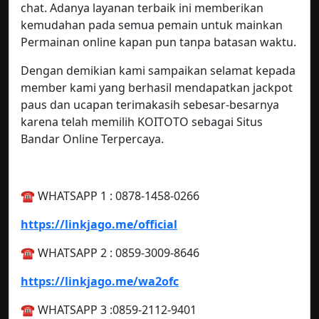
chat. Adanya layanan terbaik ini memberikan
kemudahan pada semua pemain untuk mainkan
Permainan online kapan pun tanpa batasan waktu.
Dengan demikian kami sampaikan selamat kepada
member kami yang berhasil mendapatkan jackpot
paus dan ucapan terimakasih sebesar-besarnya
karena telah memilih KOITOTO sebagai Situs
Bandar Online Terpercaya.
☎️ WHATSAPP 1 : 0878-1458-0266
https://linkjago.me/official
☎️ WHATSAPP 2 : 0859-3009-8646
https://linkjago.me/wa2ofc
☎️ WHATSAPP 3 :0859-2112-9401