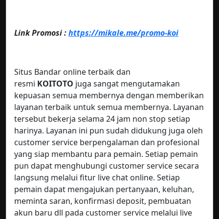
Link Promosi :
https://mikale.me/promo-koi
Situs Bandar online terbaik dan
resmi
KOITOTO
juga sangat mengutamakan
kepuasan semua membernya dengan memberikan
layanan terbaik untuk semua membernya. Layanan
tersebut bekerja selama 24 jam non stop setiap
harinya. Layanan ini pun sudah didukung juga oleh
customer service berpengalaman dan profesional
yang siap membantu para pemain. Setiap pemain
pun dapat menghubungi customer service secara
langsung melalui fitur live chat online. Setiap
pemain dapat mengajukan pertanyaan, keluhan,
meminta saran, konfirmasi deposit, pembuatan
akun baru dll pada customer service melalui live