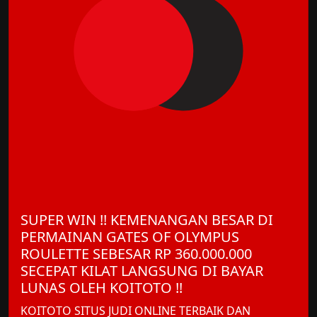
SUPER WIN !! KEMENANGAN BESAR DI
PERMAINAN GATES OF OLYMPUS
ROULETTE SEBESAR RP 360.000.000
SECEPAT KILAT LANGSUNG DI BAYAR
LUNAS OLEH KOITOTO !!
KOITOTO SITUS JUDI ONLINE TERBAIK DAN