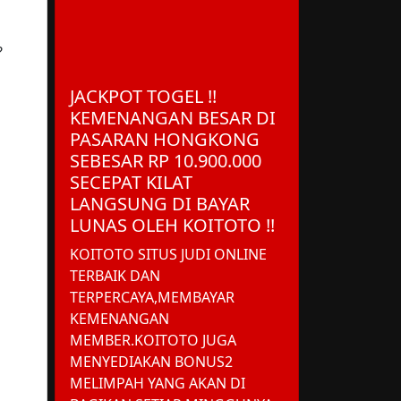
?
JACKPOT TOGEL !!
KEMENANGAN BESAR DI
PASARAN HONGKONG
SEBESAR RP 10.900.000
SECEPAT KILAT
LANGSUNG DI BAYAR
LUNAS OLEH KOITOTO !!
KOITOTO SITUS JUDI ONLINE
TERBAIK DAN
TERPERCAYA,MEMBAYAR
KEMENANGAN
MEMBER.KOITOTO JUGA
MENYEDIAKAN BONUS2
MELIMPAH YANG AKAN DI