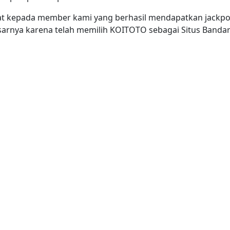
t kepada member kami yang berhasil mendapatkan jackpo
sarnya karena telah memilih KOITOTO sebagai Situs Banda