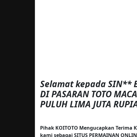
Selamat kepada SIN**
DI PASARAN TOTO MACAU
PULUH LIMA JUTA RUPIA
Pihak KOITOTO Mengucapkan Terima 
kami sebagai SITUS PERMAINAN ONLI