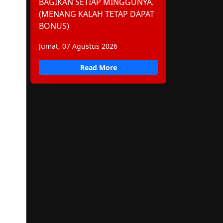
BAGIKAN SETIAP MINGGUNYA.
(MENANG KALAH TETAP DAPAT
BONUS)
Jumat, 07 Agustus 2026
Read More