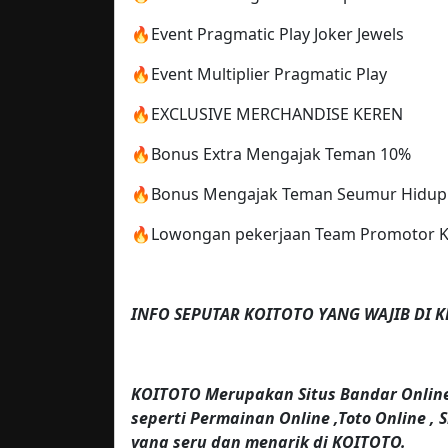
🔥Event Pragmatic Play Joker Jewels
🔥Event Multiplier Pragmatic Play
🔥EXCLUSIVE MERCHANDISE KEREN
🔥Bonus Extra Mengajak Teman 10%
🔥Bonus Mengajak Teman Seumur Hidup
🔥Lowongan pekerjaan Team Promotor 
INFO SEPUTAR KOITOTO YANG WAJIB DI K
KOITOTO Merupakan Situs Bandar Onlin
seperti Permainan Online ,Toto Online
yang seru dan menarik di KOITOTO.