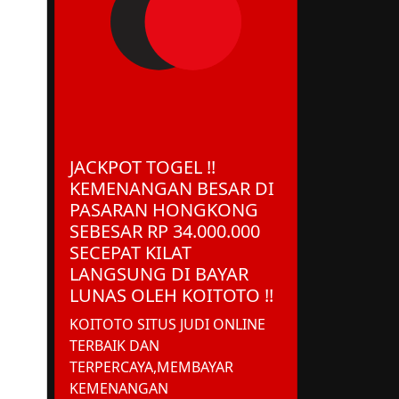
JACKPOT TOGEL !!
KEMENANGAN BESAR DI
PASARAN HONGKONG
SEBESAR RP 34.000.000
SECEPAT KILAT
LANGSUNG DI BAYAR
LUNAS OLEH KOITOTO !!
KOITOTO SITUS JUDI ONLINE
TERBAIK DAN
TERPERCAYA,MEMBAYAR
KEMENANGAN