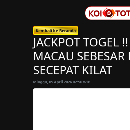
Kembali ke Beranda
JACKPOT TOGEL !
MACAU SEBESAR R
SECEPAT KILAT
Minggu, 05 April 2026 02:56 WIB