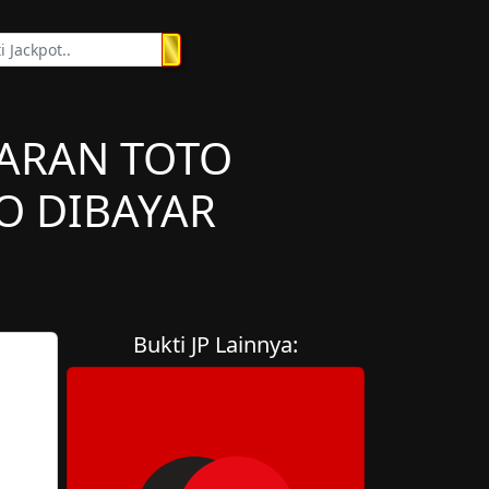
SARAN TOTO
TO DIBAYAR
Bukti JP Lainnya: