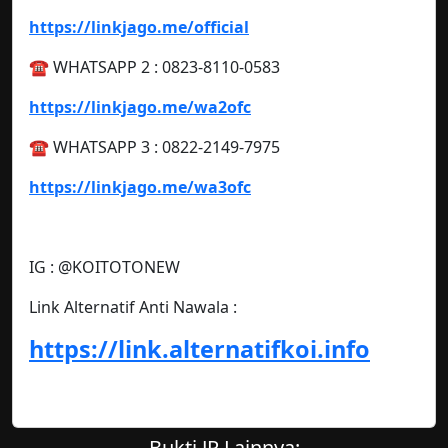
https://linkjago.me/official
☎️ WHATSAPP 2 : 0823-8110-0583
https://linkjago.me/wa2ofc
☎️ WHATSAPP 3 : 0822-2149-7975
https://linkjago.me/wa3ofc
IG : @KOITOTONEW
Link Alternatif Anti Nawala :
https://link.alternatifkoi.info
Bukti JP Lainnya: