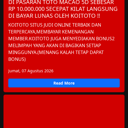
DI PASARAN TOTO MACAO 5D SEBESAR
RP 10.000.000 SECEPAT KILAT LANGSUNG
DI BAYAR LUNAS OLEH KOITOTO !!
KOITOTO SITUS JUDI ONLINE TERBAIK DAN
TERPERCAYA,MEMBAYAR KEMENANGAN
MEMBER.KOITOTO JUGA MENYEDIAKAN BONUS2
MELIMPAH YANG AKAN DI BAGIKAN SETIAP
MINGGUNYA.(MENANG KALAH TETAP DAPAT
BONUS)
Jumat, 07 Agustus 2026
Read More