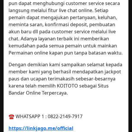
pun dapat menghubungi customer service secara
langsung melalui fitur live chat online. Setiap
pemain dapat mengajukan pertanyaan, keluhan,
meminta saran, konfirmasi deposit, pembuatan
akun baru dll pada customer service melalui live
chat. Adanya layanan terbaik ini memberikan
kemudahan pada semua pemain untuk mainkan
Permainan online kapan pun tanpa batasan waktu.
Dengan demikian kami sampaikan selamat kepada
member kami yang berhasil mendapatkan jackpot
paus dan ucapan terimakasih sebesar-besarnya
karena telah memilih KOITOTO sebagai Situs
Bandar Online Terpercaya.
☎️ WHATSAPP 1 : 0822-2149-7917
https://linkjago.me/official