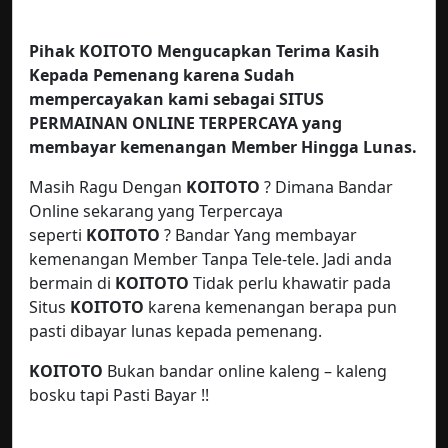
Pihak KOITOTO Mengucapkan Terima Kasih
Kepada Pemenang karena Sudah
mempercayakan kami sebagai SITUS
PERMAINAN ONLINE TERPERCAYA yang
membayar kemenangan Member Hingga Lunas.
Masih Ragu Dengan
KOITOTO
? Dimana Bandar
Online sekarang yang Terpercaya
seperti
KOITOTO
? Bandar Yang membayar
kemenangan Member Tanpa Tele-tele. Jadi anda
bermain di
KOITOTO
Tidak perlu khawatir pada
Situs
KOITOTO
karena kemenangan berapa pun
pasti dibayar lunas kepada pemenang.
KOITOTO
Bukan bandar online kaleng – kaleng
bosku tapi Pasti Bayar !!