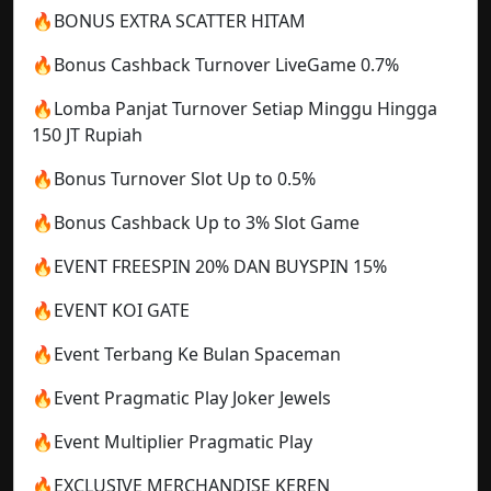
🔥BONUS EXTRA SCATTER HITAM
🔥Bonus Cashback Turnover LiveGame 0.7%
🔥Lomba Panjat Turnover Setiap Minggu Hingga
150 JT Rupiah
🔥Bonus Turnover Slot Up to 0.5%
🔥Bonus Cashback Up to 3% Slot Game
🔥EVENT FREESPIN 20% DAN BUYSPIN 15%
🔥EVENT KOI GATE
🔥Event Terbang Ke Bulan Spaceman
🔥Event Pragmatic Play Joker Jewels
🔥Event Multiplier Pragmatic Play
🔥EXCLUSIVE MERCHANDISE KEREN