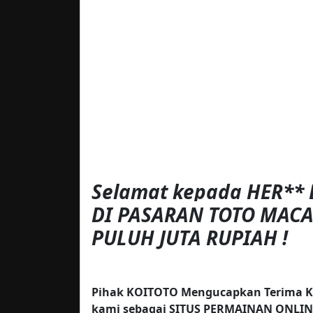
Selamat kepada HER**
DI PASARAN TOTO MACAU
PULUH JUTA RUPIAH !
Pihak KOITOTO Mengucapkan Terima 
kami sebagai SITUS PERMAINAN ONLI