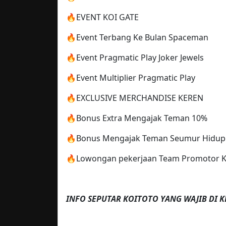
🔥EVENT KOI GATE
🔥Event Terbang Ke Bulan Spaceman
🔥Event Pragmatic Play Joker Jewels
🔥Event Multiplier Pragmatic Play
🔥EXCLUSIVE MERCHANDISE KEREN
🔥Bonus Extra Mengajak Teman 10%
🔥Bonus Mengajak Teman Seumur Hidup
🔥Lowongan pekerjaan Team Promotor 
INFO SEPUTAR KOITOTO YANG WAJIB DI K