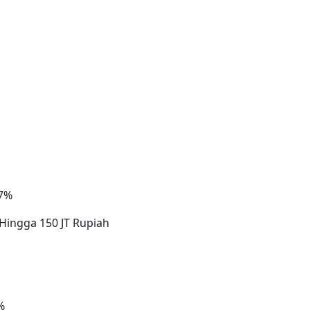
.7%
Hingga 150 JT Rupiah
%