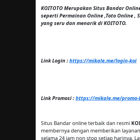
KOITOTO Merupakan Situs Bandar Onlin
seperti Permainan Online ,Toto Online
yang seru dan menarik di KOITOTO.
Link Login :
https://mikale.me/login-koi
Link Promosi :
https://mikale.me/promo-
Situs Bandar online terbaik dan resmi
KO
membernya dengan memberikan layanan t
selama 24 jam non stop setiap harinya. L