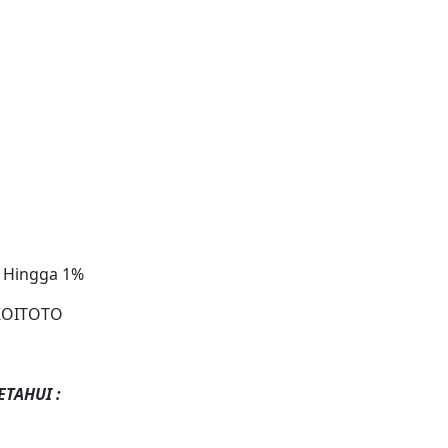
 Hingga 1%
KOITOTO
ETAHUI :