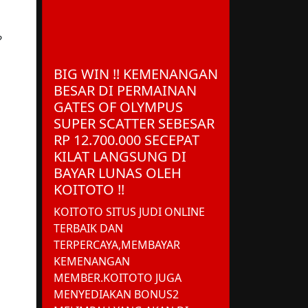
?
BIG WIN !! KEMENANGAN
BESAR DI PERMAINAN
GATES OF OLYMPUS
SUPER SCATTER SEBESAR
RP 12.700.000 SECEPAT
KILAT LANGSUNG DI
BAYAR LUNAS OLEH
KOITOTO !!
KOITOTO SITUS JUDI ONLINE
TERBAIK DAN
TERPERCAYA,MEMBAYAR
KEMENANGAN
MEMBER.KOITOTO JUGA
MENYEDIAKAN BONUS2