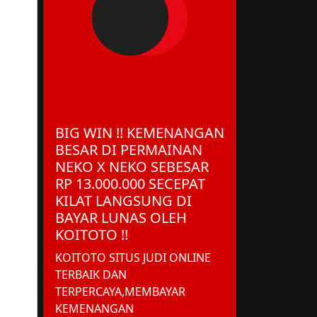
BIG WIN !! KEMENANGAN
BESAR DI PERMAINAN
NEKO X NEKO SEBESAR
RP 13.000.000 SECEPAT
KILAT LANGSUNG DI
BAYAR LUNAS OLEH
KOITOTO !!
KOITOTO SITUS JUDI ONLINE
TERBAIK DAN
TERPERCAYA,MEMBAYAR
KEMENANGAN