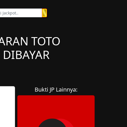
SARAN TOTO
O DIBAYAR
Bukti JP Lainnya: