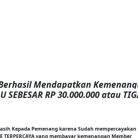
 Berhasil Mendapatkan Kemenan
 SEBESAR RP 30.000.000 atau TIG
Kasih Kepada Pemenang karena Sudah mempercayakan
NE TERPERCAYA yang membayar kemenangan Member