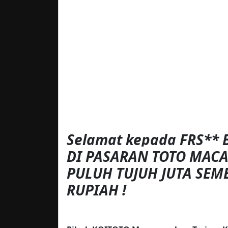
Selamat kepada FRS**
DI PASARAN TOTO MACAU
PULUH TUJUH JUTA SEM
RUPIAH !