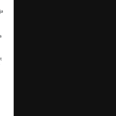
ja
a
t
r