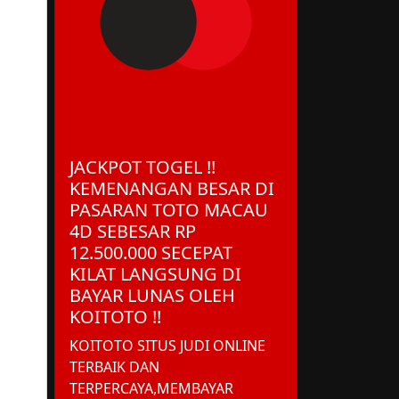
JACKPOT TOGEL !!
KEMENANGAN BESAR DI
PASARAN TOTO MACAU
4D SEBESAR RP
12.500.000 SECEPAT
KILAT LANGSUNG DI
BAYAR LUNAS OLEH
KOITOTO !!
KOITOTO SITUS JUDI ONLINE
TERBAIK DAN
TERPERCAYA,MEMBAYAR