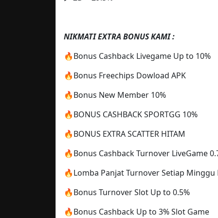
NIKMATI EXTRA BONUS KAMI :
🔥Bonus Cashback Livegame Up to 10%
🔥Bonus Freechips Dowload APK
🔥Bonus New Member 10%
🔥BONUS CASHBACK SPORTGG 10%
🔥BONUS EXTRA SCATTER HITAM
🔥Bonus Cashback Turnover LiveGame 0
🔥Lomba Panjat Turnover Setiap Minggu 
🔥Bonus Turnover Slot Up to 0.5%
🔥Bonus Cashback Up to 3% Slot Game