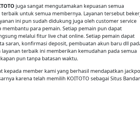
ITOTO
juga sangat mengutamakan kepuasan semua
erbaik untuk semua membernya. Layanan tersebut beker
ayanan ini pun sudah didukung juga oleh customer service
p membantu para pemain. Setiap pemain pun dapat
sung melalui fitur live chat online. Setiap pemain dapat
 saran, konfirmasi deposit, pembuatan akun baru dll pad
nya layanan terbaik ini memberikan kemudahan pada semua
kapan pun tanpa batasan waktu.
t kepada member kami yang berhasil mendapatkan jackpo
sarnya karena telah memilih KOITOTO sebagai Situs Banda