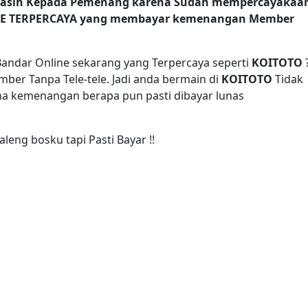
Kasih Kepada Pemenang karena Sudah mempercayakaa
NE TERPERCAYA yang membayar kemenangan Member
andar Online sekarang yang Terpercaya seperti
KOITOTO
r Tanpa Tele-tele. Jadi anda bermain di
KOITOTO
Tidak
a kemenangan berapa pun pasti dibayar lunas
leng bosku tapi Pasti Bayar !!