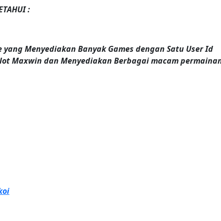
ETAHUI :
e yang Menyediakan Banyak Games dengan Satu User Id
 , Slot Maxwin dan Menyediakan Berbagai macam permaina
koi