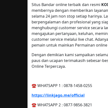
Situs Bandar online terbaik dan resmi
KO
membernya dengan memberikan layanan t
selama 24 jam non stop setiap harinya. L
berpengalaman dan profesional yang sia
menghubungi customer service secara lang
mengajukan pertanyaan, keluhan, meminta
customer service melalui live chat. Ada
pemain untuk mainkan Permainan online 
Dengan demikian kami sampaikan selama
paus dan ucapan terimakasih sebesar-be
Online Terpercaya.
☎️ WHATSAPP 1 : 0878-1458-0255
https://linkjago.me/official
☎️ WHATSAPP 2 : 0877-9856-3821