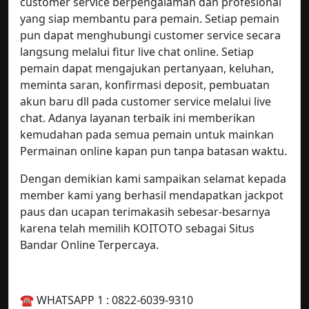
customer service berpengalaman dan profesional
yang siap membantu para pemain. Setiap pemain
pun dapat menghubungi customer service secara
langsung melalui fitur live chat online. Setiap
pemain dapat mengajukan pertanyaan, keluhan,
meminta saran, konfirmasi deposit, pembuatan
akun baru dll pada customer service melalui live
chat. Adanya layanan terbaik ini memberikan
kemudahan pada semua pemain untuk mainkan
Permainan online kapan pun tanpa batasan waktu.
Dengan demikian kami sampaikan selamat kepada
member kami yang berhasil mendapatkan jackpot
paus dan ucapan terimakasih sebesar-besarnya
karena telah memilih KOITOTO sebagai Situs
Bandar Online Terpercaya.
☎️ WHATSAPP 1 : 0822-6039-9310