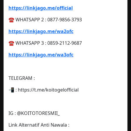
https://linkjago.me/official
☎️ WHATSAPP 2 : 0877-9856-3793
https://linkjago.me/wa2ofc
☎️ WHATSAPP 3 : 0859-2112-9687
https://linkjago.me/wa3ofc
TELEGRAM :
📲 : https://t.me/koitogelofficial
IG : @KOITOTORESMII_
Link Alternatif Anti Nawala :