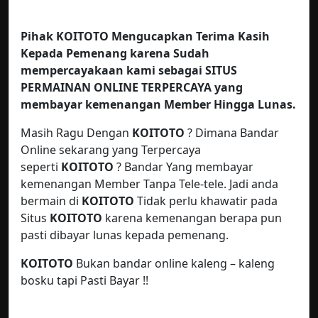
Pihak KOITOTO Mengucapkan Terima Kasih
Kepada Pemenang karena Sudah
mempercayakaan kami sebagai SITUS
PERMAINAN ONLINE TERPERCAYA yang
membayar kemenangan Member Hingga Lunas.
Masih Ragu Dengan
KOITOTO
? Dimana Bandar
Online sekarang yang Terpercaya
seperti
KOITOTO
? Bandar Yang membayar
kemenangan Member Tanpa Tele-tele. Jadi anda
bermain di
KOITOTO
Tidak perlu khawatir pada
Situs
KOITOTO
karena kemenangan berapa pun
pasti dibayar lunas kepada pemenang.
KOITOTO
Bukan bandar online kaleng – kaleng
bosku tapi Pasti Bayar !!