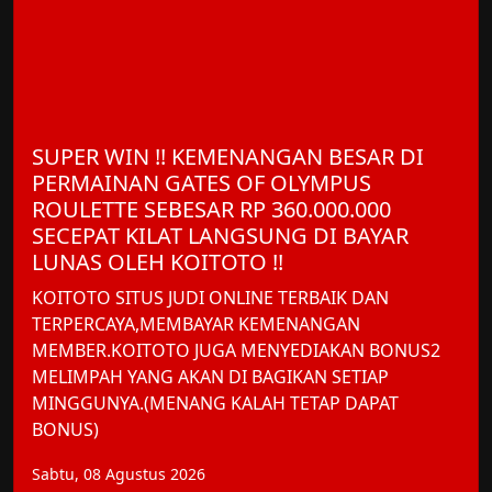
SUPER WIN !! KEMENANGAN BESAR DI
PERMAINAN GATES OF OLYMPUS
ROULETTE SEBESAR RP 360.000.000
SECEPAT KILAT LANGSUNG DI BAYAR
LUNAS OLEH KOITOTO !!
KOITOTO SITUS JUDI ONLINE TERBAIK DAN
TERPERCAYA,MEMBAYAR KEMENANGAN
MEMBER.KOITOTO JUGA MENYEDIAKAN BONUS2
MELIMPAH YANG AKAN DI BAGIKAN SETIAP
MINGGUNYA.(MENANG KALAH TETAP DAPAT
BONUS)
Sabtu, 08 Agustus 2026