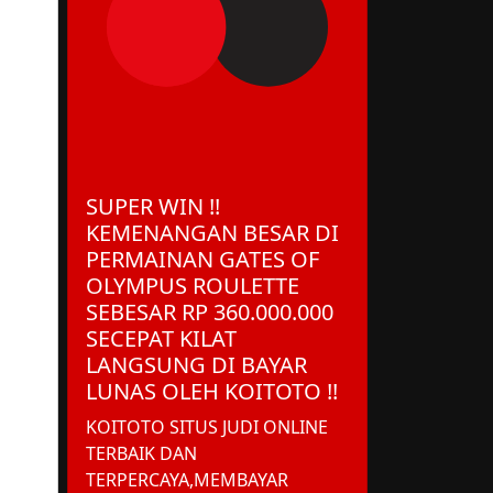
SUPER WIN !!
KEMENANGAN BESAR DI
PERMAINAN GATES OF
OLYMPUS ROULETTE
SEBESAR RP 360.000.000
SECEPAT KILAT
LANGSUNG DI BAYAR
LUNAS OLEH KOITOTO !!
KOITOTO SITUS JUDI ONLINE
TERBAIK DAN
TERPERCAYA,MEMBAYAR