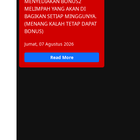
MENYEDIAKAN BONUS2
MELIMPAH YANG AKAN DI
BAGIKAN SETIAP MINGGUNYA.
(MENANG KALAH TETAP DAPAT
BONUS)
Jumat, 07 Agustus 2026
Read More