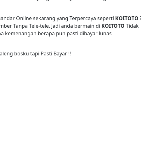
andar Online sekarang yang Terpercaya seperti
KOITOTO
r Tanpa Tele-tele. Jadi anda bermain di
KOITOTO
Tidak
a kemenangan berapa pun pasti dibayar lunas
leng bosku tapi Pasti Bayar !!