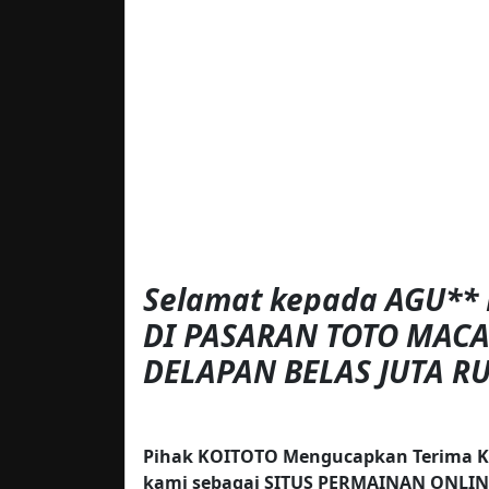
Selamat kepada AGU**
DI PASARAN TOTO MACAU
DELAPAN BELAS JUTA RU
Pihak KOITOTO Mengucapkan Terima 
kami sebagai SITUS PERMAINAN ONLI