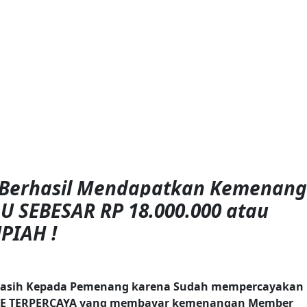
 Berhasil Mendapatkan Kemenan
 SEBESAR RP 18.000.000 atau
PIAH !
Kasih Kepada Pemenang karena Sudah mempercayakan
NE TERPERCAYA yang membayar kemenangan Member