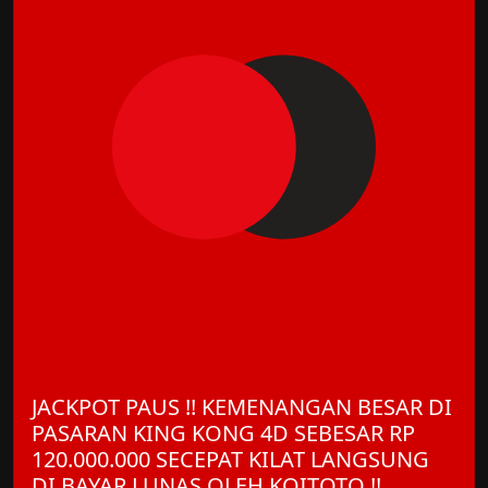
JACKPOT PAUS !! KEMENANGAN BESAR DI
PASARAN KING KONG 4D SEBESAR RP
120.000.000 SECEPAT KILAT LANGSUNG
DI BAYAR LUNAS OLEH KOITOTO !!