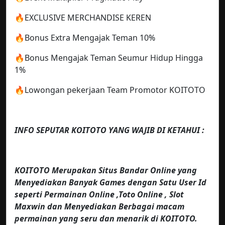
🔥EXCLUSIVE MERCHANDISE KEREN
🔥Bonus Extra Mengajak Teman 10%
🔥Bonus Mengajak Teman Seumur Hidup Hingga
1%
🔥Lowongan pekerjaan Team Promotor KOITOTO
INFO SEPUTAR KOITOTO YANG WAJIB DI KETAHUI :
KOITOTO Merupakan Situs Bandar Online yang
Menyediakan Banyak Games dengan Satu User Id
seperti Permainan Online ,Toto Online , Slot
Maxwin dan Menyediakan Berbagai macam
permainan yang seru dan menarik di KOITOTO.