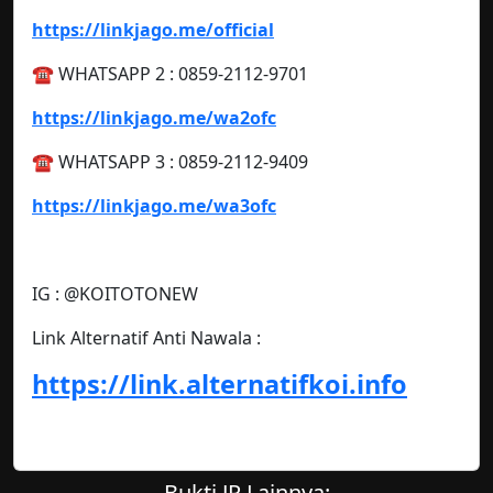
https://linkjago.me/official
☎️ WHATSAPP 2 : 0859-2112-9701
https://linkjago.me/wa2ofc
☎️ WHATSAPP 3 : 0859-2112-9409
https://linkjago.me/wa3ofc
IG : @KOITOTONEW
Link Alternatif Anti Nawala :
https://link.alternatifkoi.info
Bukti JP Lainnya: