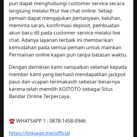
pun dapat menghubungi customer service secara
langsung melalui fitur live chat online. Setiap
pemain dapat mengajukan pertanyaan, keluhan,
meminta saran, konfirmasi deposit, pembuatan
akun baru dll pada customer service melalui live
chat. Adanya layanan terbaik ini memberikan
kemudahan pada semua pemain untuk mainkan
Permainan online kapan pun tanpa batasan waktu.
Dengan demikian kami sampaikan selamat kepada
member kami yang berhasil mendapatkan jackpot
paus dan ucapan terimakasih sebesar-besarnya
karena telah memilih KOITOTO sebagai Situs
Bandar Online Terpercaya.
☎️ WHATSAPP 1 : 0878-1458-0946
https://linkjago.me/official