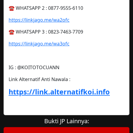
☎️ WHATSAPP 2 : 0877-9555-6110
https://linkjago.me/wa2ofc
☎️ WHATSAPP 3 : 0823-7463-7709
https://linkjago.me/wa3ofc
IG : @KOITOTOCUANN
Link Alternatif Anti Nawala :
https://link.alternatifkoi.info
Bukti JP Lainnya: