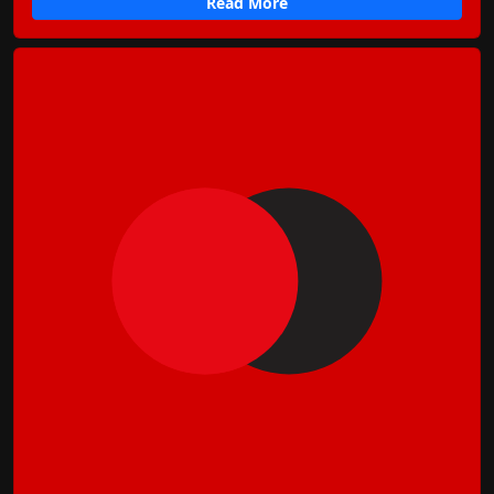
Read More