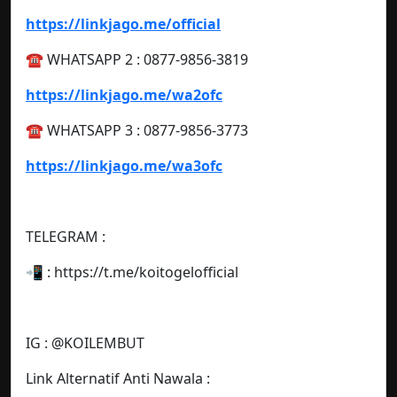
https://linkjago.me/official
☎️ WHATSAPP 2 : 0877-9856-3819
https://linkjago.me/wa2ofc
☎️ WHATSAPP 3 : 0877-9856-3773
https://linkjago.me/wa3ofc
TELEGRAM :
📲 : https://t.me/koitogelofficial
IG : @KOILEMBUT
Link Alternatif Anti Nawala :