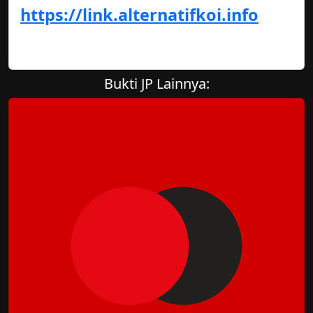
https://link.alternatifkoi.info
Bukti JP Lainnya: