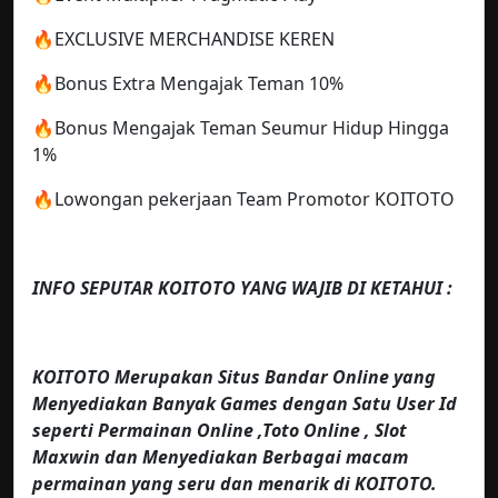
🔥EXCLUSIVE MERCHANDISE KEREN
🔥Bonus Extra Mengajak Teman 10%
🔥Bonus Mengajak Teman Seumur Hidup Hingga
1%
🔥Lowongan pekerjaan Team Promotor KOITOTO
INFO SEPUTAR KOITOTO YANG WAJIB DI KETAHUI :
KOITOTO Merupakan Situs Bandar Online yang
Menyediakan Banyak Games dengan Satu User Id
seperti Permainan Online ,Toto Online , Slot
Maxwin dan Menyediakan Berbagai macam
permainan yang seru dan menarik di KOITOTO.