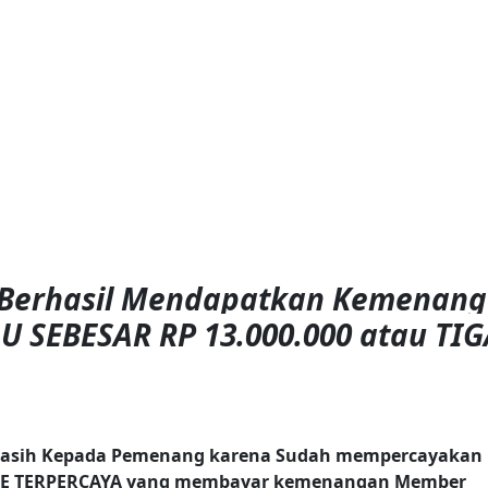
 Berhasil Mendapatkan Kemenan
 SEBESAR RP 13.000.000 atau TIG
Kasih Kepada Pemenang karena Sudah mempercayakan
NE TERPERCAYA yang membayar kemenangan Member