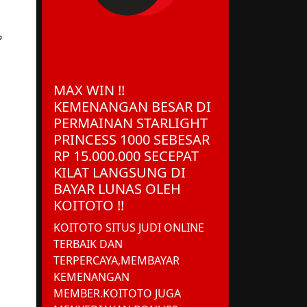
?
MAX WIN !!
KEMENANGAN BESAR DI
PERMAINAN STARLIGHT
PRINCESS 1000 SEBESAR
RP 15.000.000 SECEPAT
KILAT LANGSUNG DI
BAYAR LUNAS OLEH
KOITOTO !!
KOITOTO SITUS JUDI ONLINE
TERBAIK DAN
TERPERCAYA,MEMBAYAR
KEMENANGAN
MEMBER.KOITOTO JUGA