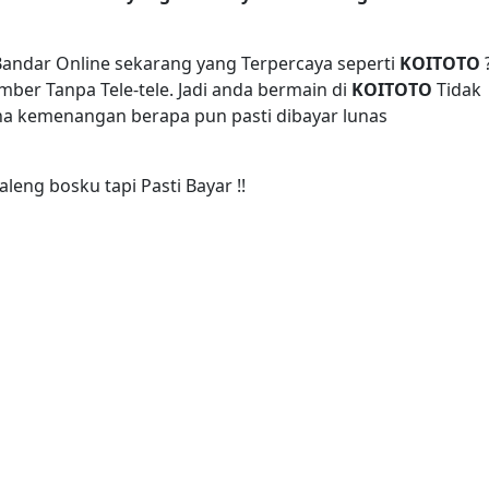
andar Online sekarang yang Terpercaya seperti
KOITOTO
r Tanpa Tele-tele. Jadi anda bermain di
KOITOTO
Tidak
a kemenangan berapa pun pasti dibayar lunas
leng bosku tapi Pasti Bayar !!