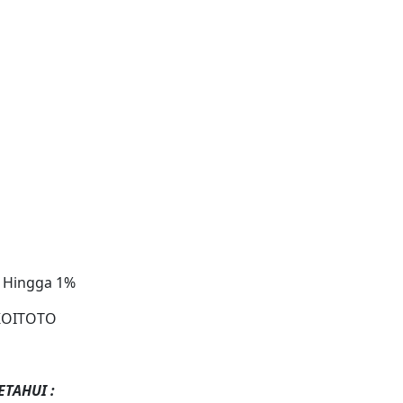
 Hingga 1%
KOITOTO
ETAHUI :