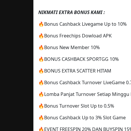
NIKMATI EXTRA BONUS KAMI :
🔥Bonus Cashback Livegame Up to 10%
🔥Bonus Freechips Dowload APK
🔥Bonus New Member 10%
🔥BONUS CASHBACK SPORTGG 10%
🔥BONUS EXTRA SCATTER HITAM
🔥Bonus Cashback Turnover LiveGame 0
🔥Lomba Panjat Turnover Setiap Minggu 
🔥Bonus Turnover Slot Up to 0.5%
🔥Bonus Cashback Up to 3% Slot Game
🔥EVENT FREESPIN 20% DAN BUYSPIN 15