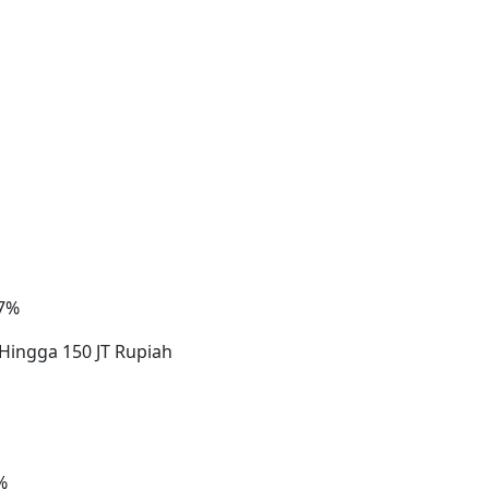
.7%
Hingga 150 JT Rupiah
%