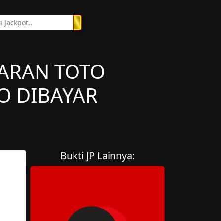
SARAN TOTO
TO DIBAYAR
Bukti JP Lainnya: