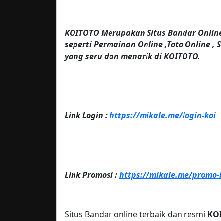
KOITOTO Merupakan Situs Bandar Onlin
seperti Permainan Online ,Toto Online
yang seru dan menarik di KOITOTO.
Link Login :
https://mikale.me/login-koi
Link Promosi :
https://mikale.me/promo-
Situs Bandar online terbaik dan resmi
KO