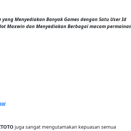
e yang Menyediakan Banyak Games dengan Satu User Id
 , Slot Maxwin dan Menyediakan Berbagai macam permaina
koi
ITOTO
juga sangat mengutamakan kepuasan semua