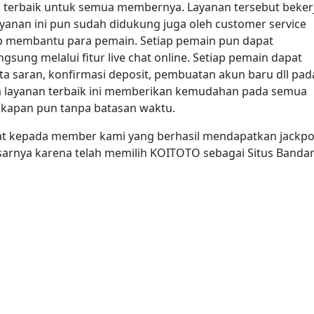
erbaik untuk semua membernya. Layanan tersebut beker
ayanan ini pun sudah didukung juga oleh customer service
p membantu para pemain. Setiap pemain pun dapat
sung melalui fitur live chat online. Setiap pemain dapat
 saran, konfirmasi deposit, pembuatan akun baru dll pad
nya layanan terbaik ini memberikan kemudahan pada semua
kapan pun tanpa batasan waktu.
t kepada member kami yang berhasil mendapatkan jackpo
sarnya karena telah memilih KOITOTO sebagai Situs Banda