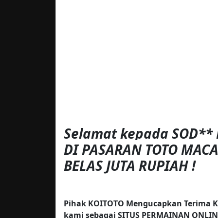
Selamat kepada SOD**
DI PASARAN TOTO MACAU
BELAS JUTA RUPIAH !
Pihak KOITOTO Mengucapkan Terima 
kami sebagai SITUS PERMAINAN ONLI