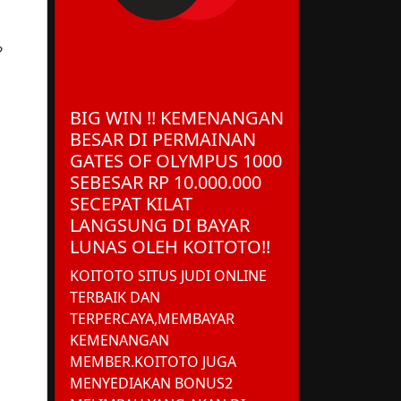
?
BIG WIN !! KEMENANGAN
BESAR DI PERMAINAN
GATES OF OLYMPUS 1000
SEBESAR RP 10.000.000
SECEPAT KILAT
LANGSUNG DI BAYAR
LUNAS OLEH KOITOTO!!
KOITOTO SITUS JUDI ONLINE
TERBAIK DAN
TERPERCAYA,MEMBAYAR
KEMENANGAN
MEMBER.KOITOTO JUGA
MENYEDIAKAN BONUS2