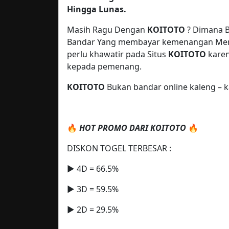
Hingga Lunas.
Masih Ragu Dengan
KOITOTO
? Dimana B
Bandar Yang membayar kemenangan Membe
perlu khawatir pada Situs
KOITOTO
karen
kepada pemenang.
KOITOTO
Bukan bandar online kaleng – ka
🔥
HOT PROMO DARI KOITOTO
🔥
DISKON TOGEL TERBESAR :
▶️ 4D = 66.5%
▶️ 3D = 59.5%
▶️ 2D = 29.5%