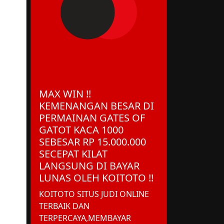
MAX WIN !!
KEMENANGAN BESAR DI
PERMAINAN GATES OF
GATOT KACA 1000
SEBESAR RP 15.000.000
SECEPAT KILAT
LANGSUNG DI BAYAR
LUNAS OLEH KOITOTO !!
KOITOTO SITUS JUDI ONLINE
TERBAIK DAN
TERPERCAYA,MEMBAYAR