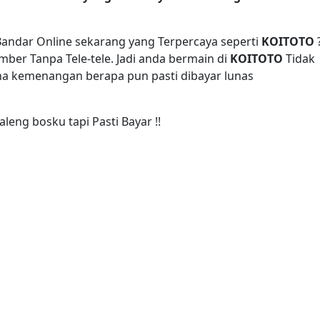
andar Online sekarang yang Terpercaya seperti
KOITOTO
r Tanpa Tele-tele. Jadi anda bermain di
KOITOTO
Tidak
a kemenangan berapa pun pasti dibayar lunas
leng bosku tapi Pasti Bayar !!