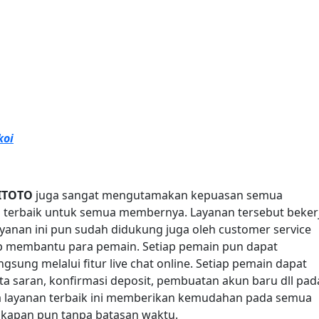
koi
ITOTO
juga sangat mengutamakan kepuasan semua
erbaik untuk semua membernya. Layanan tersebut beker
ayanan ini pun sudah didukung juga oleh customer service
p membantu para pemain. Setiap pemain pun dapat
sung melalui fitur live chat online. Setiap pemain dapat
 saran, konfirmasi deposit, pembuatan akun baru dll pad
nya layanan terbaik ini memberikan kemudahan pada semua
kapan pun tanpa batasan waktu.