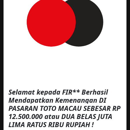
Selamat kepada FIR** Berhasil
Mendapatkan Kemenangan DI
PASARAN TOTO MACAU SEBESAR RP
12.500.000 atau DUA BELAS JUTA
LIMA RATUS RIBU RUPIAH !