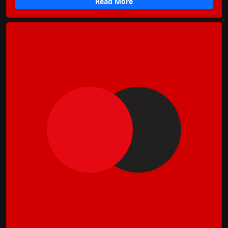
Read More