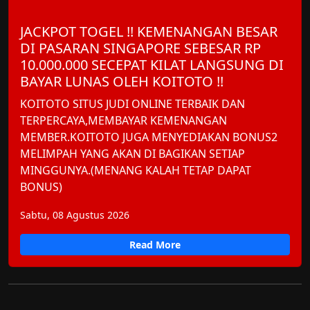
JACKPOT TOGEL !! KEMENANGAN BESAR
DI PASARAN SINGAPORE SEBESAR RP
10.000.000 SECEPAT KILAT LANGSUNG DI
BAYAR LUNAS OLEH KOITOTO !!
KOITOTO SITUS JUDI ONLINE TERBAIK DAN
TERPERCAYA,MEMBAYAR KEMENANGAN
MEMBER.KOITOTO JUGA MENYEDIAKAN BONUS2
MELIMPAH YANG AKAN DI BAGIKAN SETIAP
MINGGUNYA.(MENANG KALAH TETAP DAPAT
BONUS)
Sabtu, 08 Agustus 2026
Read More