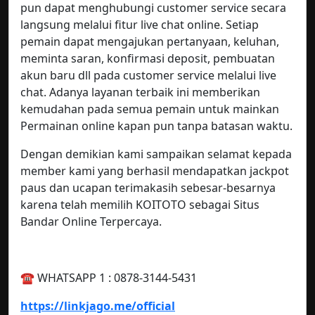
pun dapat menghubungi customer service secara
langsung melalui fitur live chat online. Setiap
pemain dapat mengajukan pertanyaan, keluhan,
meminta saran, konfirmasi deposit, pembuatan
akun baru dll pada customer service melalui live
chat. Adanya layanan terbaik ini memberikan
kemudahan pada semua pemain untuk mainkan
Permainan online kapan pun tanpa batasan waktu.
Dengan demikian kami sampaikan selamat kepada
member kami yang berhasil mendapatkan jackpot
paus dan ucapan terimakasih sebesar-besarnya
karena telah memilih KOITOTO sebagai Situs
Bandar Online Terpercaya.
☎️ WHATSAPP 1 : 0878-3144-5431
https://linkjago.me/official