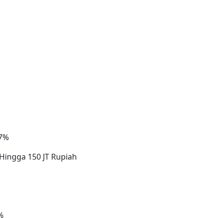
.7%
Hingga 150 JT Rupiah
%