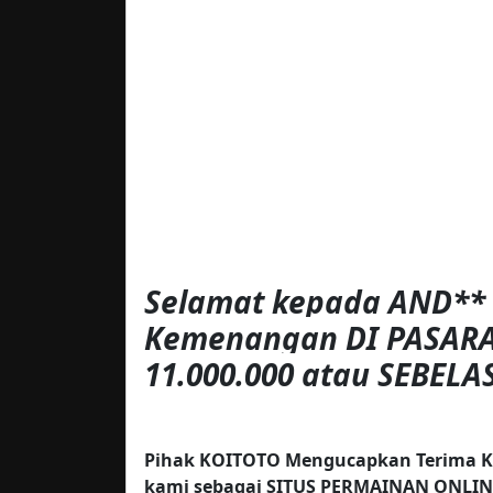
Selamat kepada AND**
Kemenangan DI PASARA
11.000.000 atau SEBELA
Pihak KOITOTO Mengucapkan Terima 
kami sebagai SITUS PERMAINAN ONLI