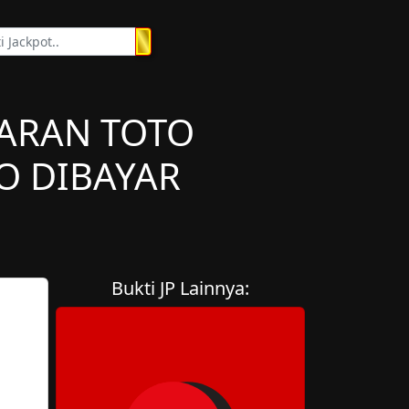
SARAN TOTO
TO DIBAYAR
Bukti JP Lainnya: