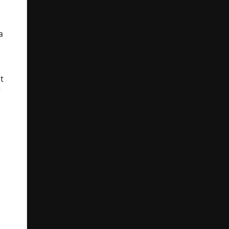
a
t
r