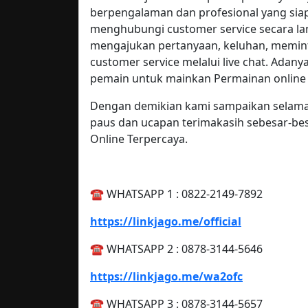
berpengalaman dan profesional yang sia
menghubungi customer service secara lang
mengajukan pertanyaan, keluhan, meminta
customer service melalui live chat. Ada
pemain untuk mainkan Permainan online 
Dengan demikian kami sampaikan selama
paus dan ucapan terimakasih sebesar-be
Online Terpercaya.
☎️ WHATSAPP 1 : 0822-2149-7892
https://linkjago.me/official
☎️ WHATSAPP 2 : 0878-3144-5646
https://linkjago.me/wa2ofc
☎️ WHATSAPP 3 : 0878-3144-5657