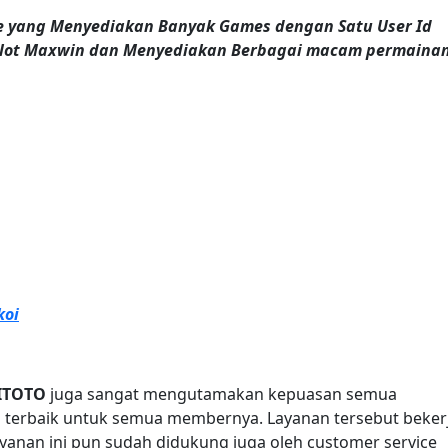
e yang Menyediakan Banyak Games dengan Satu User Id
 , Slot Maxwin dan Menyediakan Berbagai macam permaina
koi
ITOTO
juga sangat mengutamakan kepuasan semua
erbaik untuk semua membernya. Layanan tersebut beker
ayanan ini pun sudah didukung juga oleh customer service