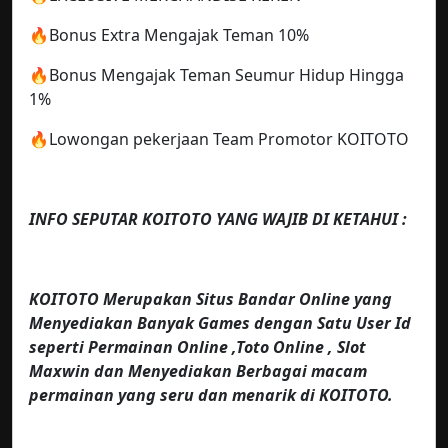
🔥Bonus Extra Mengajak Teman 10%
🔥Bonus Mengajak Teman Seumur Hidup Hingga
1%
🔥Lowongan pekerjaan Team Promotor KOITOTO
INFO SEPUTAR KOITOTO YANG WAJIB DI KETAHUI :
KOITOTO Merupakan Situs Bandar Online yang
Menyediakan Banyak Games dengan Satu User Id
seperti Permainan Online ,Toto Online , Slot
Maxwin dan Menyediakan Berbagai macam
permainan yang seru dan menarik di KOITOTO.