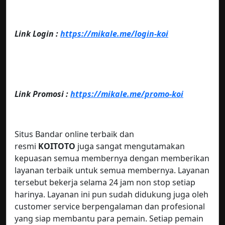
Link Login :
https://mikale.me/login-koi
Link Promosi :
https://mikale.me/promo-koi
Situs Bandar online terbaik dan
resmi
KOITOTO
juga sangat mengutamakan
kepuasan semua membernya dengan memberikan
layanan terbaik untuk semua membernya. Layanan
tersebut bekerja selama 24 jam non stop setiap
harinya. Layanan ini pun sudah didukung juga oleh
customer service berpengalaman dan profesional
yang siap membantu para pemain. Setiap pemain