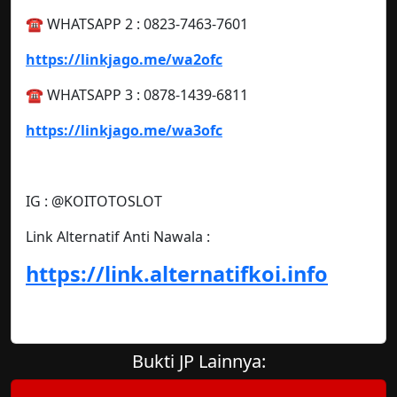
☎️ WHATSAPP 2 : 0823-7463-7601
https://linkjago.me/wa2ofc
☎️ WHATSAPP 3 : 0878-1439-6811
https://linkjago.me/wa3ofc
IG : @KOITOTOSLOT
Link Alternatif Anti Nawala :
https://link.alternatifkoi.info
Bukti JP Lainnya: