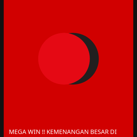
MEGA WIN !! KEMENANGAN BESAR DI