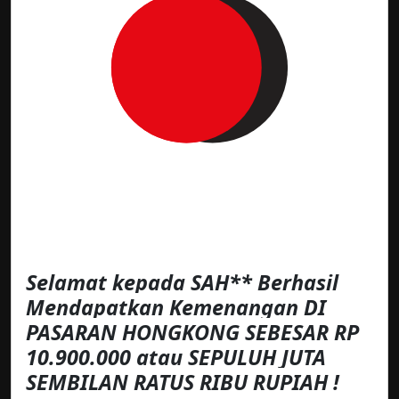
Selamat kepada SAH** Berhasil
Mendapatkan Kemenangan DI
PASARAN HONGKONG SEBESAR RP
10.900.000 atau SEPULUH JUTA
SEMBILAN RATUS RIBU RUPIAH !