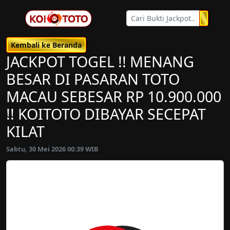
Kembali ke Beranda
JACKPOT TOGEL !! MENANG
BESAR DI PASARAN TOTO
MACAU SEBESAR RP 10.900.000
!! KOITOTO DIBAYAR SECEPAT
KILAT
Sabtu, 30 Mei 2026 00:39 WIB