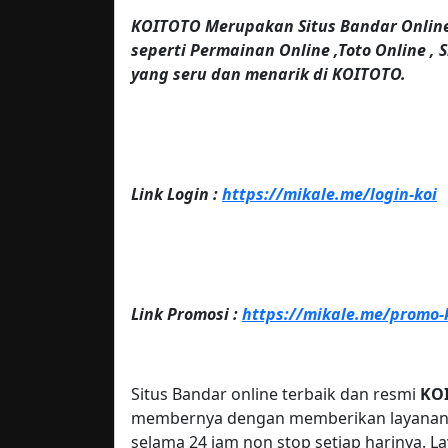
KOITOTO Merupakan Situs Bandar Onlin
seperti Permainan Online ,Toto Online
yang seru dan menarik di KOITOTO.
Link Login :
https://mikale.me/login-koi
Link Promosi :
https://mikale.me/promo-
Situs Bandar online terbaik dan resmi
KO
membernya dengan memberikan layanan t
selama 24 jam non stop setiap harinya. L