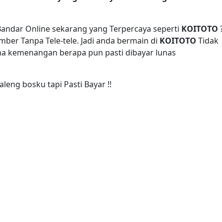
andar Online sekarang yang Terpercaya seperti
KOITOTO
r Tanpa Tele-tele. Jadi anda bermain di
KOITOTO
Tidak
a kemenangan berapa pun pasti dibayar lunas
leng bosku tapi Pasti Bayar !!