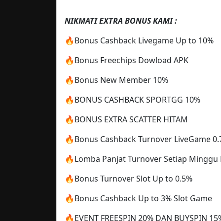
NIKMATI EXTRA BONUS KAMI :
🔥Bonus Cashback Livegame Up to 10%
🔥Bonus Freechips Dowload APK
🔥Bonus New Member 10%
🔥BONUS CASHBACK SPORTGG 10%
🔥BONUS EXTRA SCATTER HITAM
🔥Bonus Cashback Turnover LiveGame 0
🔥Lomba Panjat Turnover Setiap Minggu 
🔥Bonus Turnover Slot Up to 0.5%
🔥Bonus Cashback Up to 3% Slot Game
🔥EVENT FREESPIN 20% DAN BUYSPIN 15