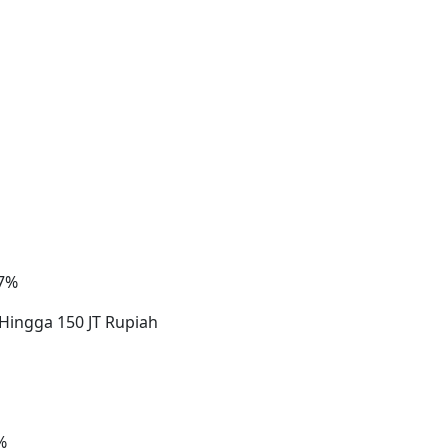
.7%
Hingga 150 JT Rupiah
%