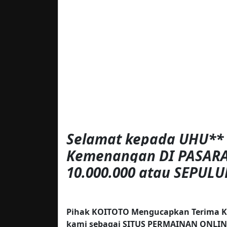
Selamat kepada UHU**
Kemenangan DI PASARA
10.000.000 atau SEPULU
Pihak KOITOTO Mengucapkan Terima 
kami sebagai SITUS PERMAINAN ONLI