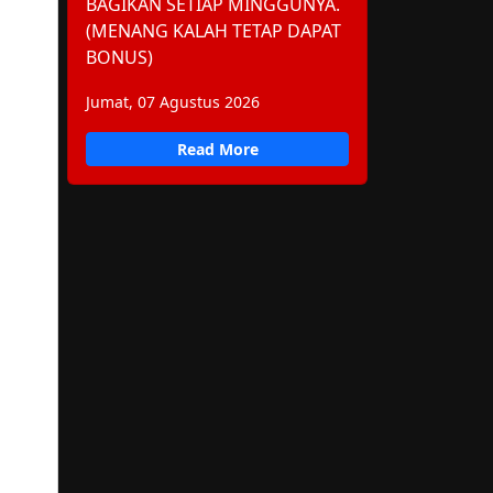
BAGIKAN SETIAP MINGGUNYA.
(MENANG KALAH TETAP DAPAT
BONUS)
Jumat, 07 Agustus 2026
Read More