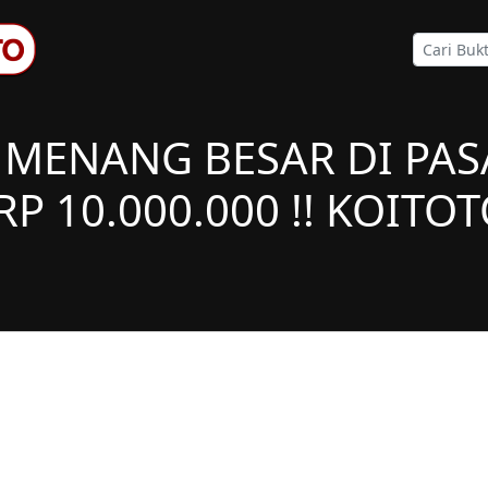
! MENANG BESAR DI PA
P 10.000.000 !! KOITO